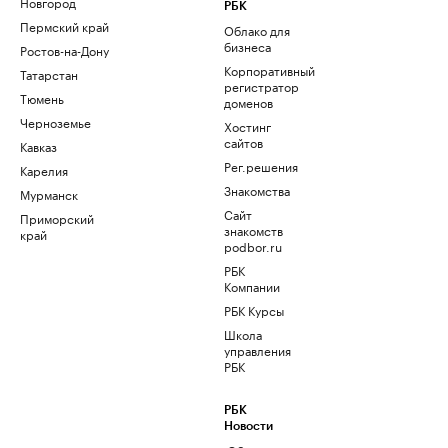
Новгород
РБК
Пермский край
Облако для
бизнеса
Ростов-на-Дону
Корпоративный
Татарстан
регистратор
Тюмень
доменов
Черноземье
Хостинг
сайтов
Кавказ
Рег.решения
Карелия
Знакомства
Мурманск
Сайт
Приморский
знакомств
край
podbor.ru
РБК
Компании
РБК Курсы
Школа
управления
РБК
РБК
Новости