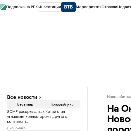
Подписка на РБК
Инвестиции
Мероприятия
Отрасли
Недви
РБК Курсы
РБК Life
Тренды
Визионеры
Национальные проекты
Горо
Спецпроекты СПб
Конференции СПб
Спецпроекты
Проверка конт
Новосибирс
Все новости
Новосибирск
Весь мир
На О
SCMP раскрыла, как Китай стал
«главным коллектором» другого
Ново
континента
Экономика
доро