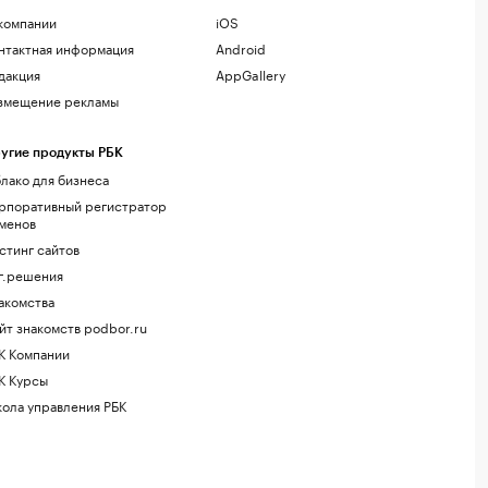
компании
iOS
нтактная информация
Android
дакция
AppGallery
змещение рекламы
угие продукты РБК
лако для бизнеса
рпоративный регистратор
менов
стинг сайтов
г.решения
акомства
йт знакомств podbor.ru
К Компании
К Курсы
ола управления РБК