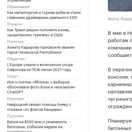
Образование
Как металлургия и горная добыча стали
главными драйверами реального ESG
Фото: Алек
Отрасли
Как Трамп решил положить конец
В мае в 
«родильному туризму» в США
работам п
Политика
компании
Ахмату Кадырову присвоили звание
Героя Чеченской Республики
сообщает
Общество
L'Equipe узнала о возможном уходе
В перечн
Сафонова из ПСЖ летом 2027 года
консоли,
Спорт
Иск о снятии «Яблока» с выборов
карнизных
обосновали фото Бони и «вокзалом»
наплавля
ChatGPT
чугунного
Политика
Навроцкий связал помощь Киеву с
огражден
отказом «от флагов Бандеры»
Политика
Планируе
Взлом на $100 млн и уязвимость
биткоина. События недели на
бетонных
крипторынке