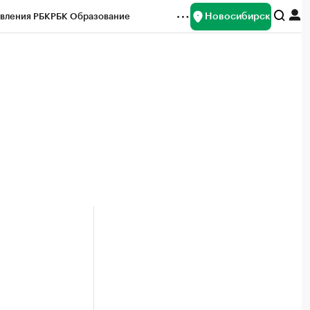
Новосибирск
вления РБК
РБК Образование
редитные рейтинги
Франшизы
Газета
ок наличной валюты