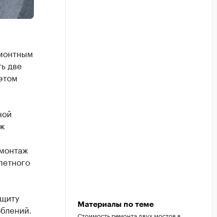
емонтным
ь две
этом
ной
аж
й
емонтаж
петного
ащиту
Материалы по теме
блений.
Стоимость ремонта двух мостов в