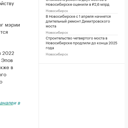
ойству
Новосибирске оценили в ₽2,6 млрд
Новосибирск
В Новосибирске с 1 апреля начнется
длительный ремонт Димитровского
ог мэрии
моста
тся
Новосибирск
Строительство четвертого моста в
Новосибирске продлили до конца 2025
года
в 2022
Новосибирск
 Эпов
акже в
ого
о
анале
и в