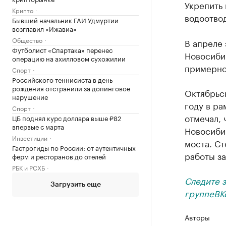
Укрепить 
Крипто
водоотвод
Бывший начальник ГАИ Удмуртии
возглавил «Ижавиа»
Общество
В апреле 
Футболист «Спартака» перенес
Новосиби
операцию на ахилловом сухожилии
примерно 
Спорт
Российского теннисиста в день
рождения отстранили за допинговое
Октябрьск
нарушение
году в ра
Спорт
отмечал, 
ЦБ поднял курс доллара выше ₽82
впервые с марта
Новосиби
Инвестиции
моста. Ст
Гастрогиды по России: от аутентичных
работы за
ферм и ресторанов до отелей
РБК и РСХБ
Следите 
Загрузить еще
группе
ВК
Авторы