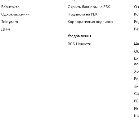
ВКонтакте
Скрыть баннеры на РБК
О 
Одноклассники
Подписка на РБК
Ко
Telegram
Корпоративная подписка
Ре
Дзен
Ра
Уведомления
RSS Новости
Др
Об
Ко
до
Хо
Ре
Зн
Са
РБ
РБ
Шк