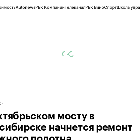
жимость
Autonews
РБК Компании
Телеканал
РБК Вино
Спорт
Школа упра
д
Стиль
Крипто
РБК Бизнес-среда
Дискуссионный клуб
Исследования
К
рагентов
Политика
Экономика
Бизнес
Технологии и медиа
Финансы
Рын
к
ктябрьском мосту в
сибирске начнется ремонт
жного полотна