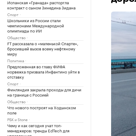
Испанская «Гранада» расторгла
контракт с сыном Зинедина Зидана
Спорт
Школьники из России стали
чемпионами Международной
олимпиады по ИИ
Общество
FT рассказала о «маленькой Спарте»,
бросившей вызов всему нефтяному
миру
Политика
Предложенная во главу ФИФА
норвежка призвала Инфантино уйти в
отставку
Спорт
Финляндия закрыла проходы для дичи
на границе с Россией
Общество
Что нового построят на Ходынском
поле
РБК и Stone
Чему и как сегодня учат топ-
менеджеров: тренды EdTech для
управленцев