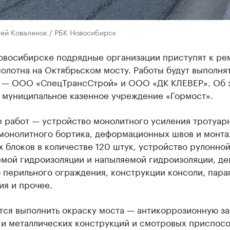
сей Коваленок / РБК Новосибирск
Новосибирске подрядные организации приступят к р
олотна на Октябрьском мосту. Работы будут выполнят
 — ООО «СпецТрансСтрой» и ООО «ДК КЛЕВЕР». Об 
 муниципальное казенное учреждение «Гормост».
е работ — устройство монолитного усиления тротуар
 монолитного бортика, деформационных швов и монт
 блоков в количестве 120 штук, устройство рулонно
емой гидроизоляции и напыляемой гидроизоляции, д
 перильного ограждения, конструкции консоли, пара
ия и прочее.
тся выполнить окраску моста — антикоррозионную з
 и металлических конструкций и смотровых приспосо