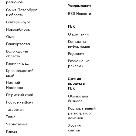
регионов
Уведомления
Санкт-Петербург
RSS Новости
и область
Екатеринбург
РБК
Новосибирск
О компании
Омск
Контактная
Башкортостан
информация
Вологодская
Редакция
область
Размещение
Калининград
рекламы
Краснодарский
край
Другие
Нижний
продукты
Новгород
РБК
Пермский край
Облако для
бизнеса
Ростов-на-Дону
Корпоративный
Татарстан
регистратор
Тюмень
доменов
Черноземье
Хостинг
сайтов
Кавказ