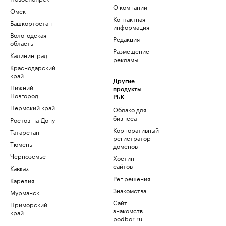
О компании
Омск
Контактная
Башкортостан
информация
Вологодская
Редакция
область
Размещение
Калининград
рекламы
Краснодарский
край
Другие
Нижний
продукты
Новгород
РБК
Пермский край
Облако для
бизнеса
Ростов-на-Дону
Корпоративный
Татарстан
регистратор
Тюмень
доменов
Черноземье
Хостинг
сайтов
Кавказ
Рег.решения
Карелия
Знакомства
Мурманск
Сайт
Приморский
знакомств
край
podbor.ru