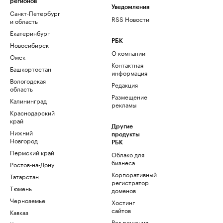
регионов
Уведомления
Санкт-Петербург
RSS Новости
и область
Екатеринбург
РБК
Новосибирск
О компании
Омск
Контактная
Башкортостан
информация
Вологодская
Редакция
область
Размещение
Калининград
рекламы
Краснодарский
край
Другие
Нижний
продукты
Новгород
РБК
Пермский край
Облако для
бизнеса
Ростов-на-Дону
Корпоративный
Татарстан
регистратор
Тюмень
доменов
Черноземье
Хостинг
сайтов
Кавказ
Рег.решения