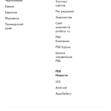
Хостинг
сайтов
Кавказ
Рег.решения
Карелия
Знакомства
Мурманск
Сайт
Приморский
знакомств
край
podbor.ru
РБК
Компании
РБК Курсы
Школа
управления
РБК
РБК
Новости
iOS
Android
AppGallery