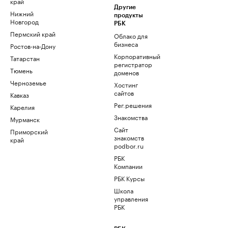
край
Другие
Нижний
продукты
Новгород
РБК
Пермский край
Облако для
бизнеса
Ростов-на-Дону
Корпоративный
Татарстан
регистратор
Тюмень
доменов
Черноземье
Хостинг
сайтов
Кавказ
Рег.решения
Карелия
Знакомства
Мурманск
Сайт
Приморский
знакомств
край
podbor.ru
РБК
Компании
РБК Курсы
Школа
управления
РБК