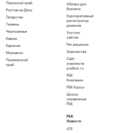
Пермский край
Облако для
бизнеса
Ростов-на-Дону
Корпоративный
Татарстан
регистратор
Тюмень
доменов
Черноземье
Хостинг
сайтов
Кавказ
Рег.решения
Карелия
Знакомства
Мурманск
Сайт
Приморский
знакомств
край
podbor.ru
РБК
Компании
РБК Курсы
Школа
управления
РБК
РБК
Новости
iOS