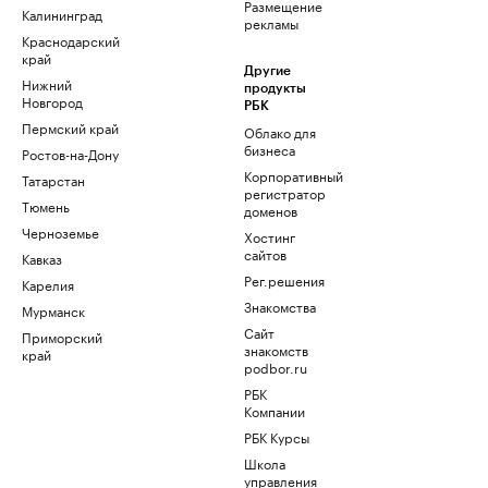
Размещение
Калининград
рекламы
Краснодарский
край
Другие
Нижний
продукты
Новгород
РБК
Пермский край
Облако для
бизнеса
Ростов-на-Дону
Корпоративный
Татарстан
регистратор
Тюмень
доменов
Черноземье
Хостинг
сайтов
Кавказ
Рег.решения
Карелия
Знакомства
Мурманск
Сайт
Приморский
знакомств
край
podbor.ru
РБК
Компании
РБК Курсы
Школа
управления