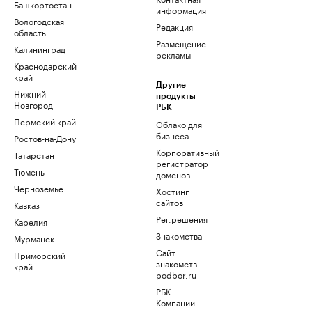
Башкортостан
информация
Вологодская
Редакция
область
Размещение
Калининград
рекламы
Краснодарский
край
Другие
Нижний
продукты
Новгород
РБК
Пермский край
Облако для
бизнеса
Ростов-на-Дону
Корпоративный
Татарстан
регистратор
Тюмень
доменов
Черноземье
Хостинг
сайтов
Кавказ
Рег.решения
Карелия
Знакомства
Мурманск
Сайт
Приморский
знакомств
край
podbor.ru
РБК
Компании