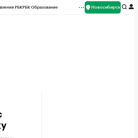
Новосибирск
вления РБК
РБК Образование
редитные рейтинги
Франшизы
Газета
ок наличной валюты
с
ку
ипотеки