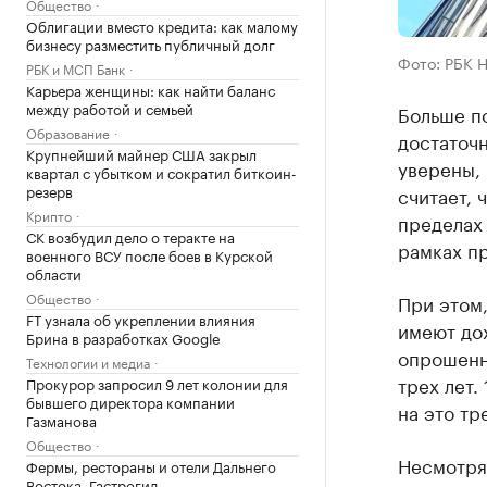
Общество
Облигации вместо кредита: как малому
бизнесу разместить публичный долг
Фото: РБК 
РБК и МСП Банк
Карьера женщины: как найти баланс
между работой и семьей
Больше по
Образование
достаточн
Крупнейший майнер США закрыл
уверены, 
квартал с убытком и сократил биткоин-
резерв
считает, 
Крипто
пределах 
СК возбудил дело о теракте на
рамках п
военного ВСУ после боев в Курской
области
Общество
При этом
FT узнала об укреплении влияния
имеют дох
Брина в разработках Google
опрошенн
Технологии и медиа
трех лет.
Прокурор запросил 9 лет колонии для
бывшего директора компании
на это тр
Газманова
Общество
Несмотря 
Фермы, рестораны и отели Дальнего
Востока. Гастрогид