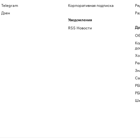
Telegram
Корпоративная подписка
Ре
Дзен
Ра
Уведомления
RSS Новости
Др
Об
Ко
до
Хо
Ре
Зн
Са
РБ
РБ
Шк