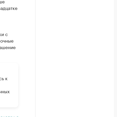
ше
вадцатке
ки с
ночные
гашение
сь к
ичных
анале
и в