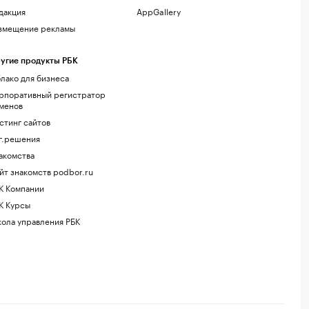
дакция
AppGallery
змещение рекламы
угие продукты РБК
лако для бизнеса
рпоративный регистратор
менов
стинг сайтов
г.решения
акомства
йт знакомств podbor.ru
К Компании
К Курсы
ола управления РБК