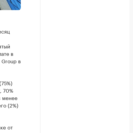
есяц
ятый
лате в
 Group в
(75%)
у, 70%
с менее
его (2%)
ке от