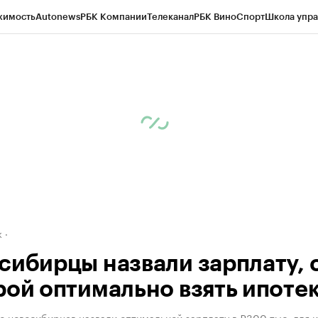
жимость
Autonews
РБК Компании
Телеканал
РБК Вино
Спорт
Школа упра
д
Стиль
Крипто
РБК Бизнес-среда
Дискуссионный клуб
Исследования
К
рагентов
Политика
Экономика
Бизнес
Технологии и медиа
Финансы
Рын
к
сибирцы назвали зарплату, 
рой оптимально взять ипоте
 новосибирцев назвали оптимальной зарплату в ₽300 тыс. для 