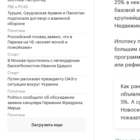
25% в нек
РБК и РСХБ
базовой и
Турция, Саудовская Аравия и Пакистан
крупнейш
подписали договор о взаимной
обороне
Недвижим
Политика
Российский пловец заявил, что в
Ипотеку 
Париже на ЧЕ «воняет мочой и
помойками»
большим 
Спорт
программ
В Москве простились с легендарным
или рефи
баскетболистом Иваном Едешко
Спорт
Путин рассказал президенту ОАЭ о
ситуации вокруг Украины
Как ра
Политика
объявл
Politico сообщило об обсуждении
5%. А 
замены канцлера Германии Фридриха
Мерца
Новоси
Политика
показа
Загрузить еще
Следите 