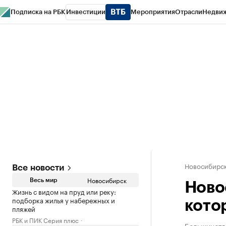
Подписка на РБК
Инвестиции
Мероприятия
Отрасли
Недви
РБК Курсы
РБК Life
Тренды
Визионеры
Национальные проекты
Горо
Спецпроекты СПб
Конференции СПб
Спецпроекты
Проверка конт
Новосибирс
Все новости
Новосибирск
Весь мир
Ново
Жизнь с видом на пруд или реку:
подборка жилья у набережных и
кото
пляжей
РБК и ПИК Серия плюс
Большинство