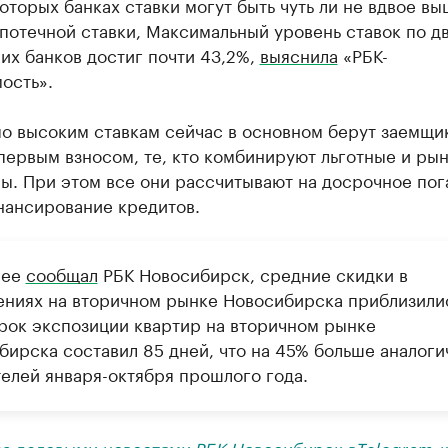
оторых банках ставки могут быть чуть ли не вдвое вы
потечной ставки, Максимальный уровень ставок по д
их банков достиг почти 43,2%,
выяснила
«РБК-
ость».
по высоким ставкам сейчас в основном берут заемщи
первым взносом, те, кто комбинируют льготные и ры
ы. При этом все они рассчитывают на досрочное по
нансирование кредитов.
нее
сообщал
РБК Новосибирск, средние скидки в
ениях на вторичном рынке Новосибирска приблизили
срок экспозиции квартир на вторичном рынке
бирска составил 85 дней, что на 45% больше аналог
телей января-октября прошлого года.
за деловыми новостями РБК Новосибирск в
Telegram-к