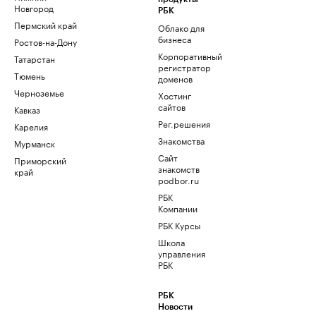
Новгород
РБК
Пермский край
Облако для
бизнеса
Ростов-на-Дону
Корпоративный
Татарстан
регистратор
Тюмень
доменов
Черноземье
Хостинг
сайтов
Кавказ
Рег.решения
Карелия
Знакомства
Мурманск
Сайт
Приморский
знакомств
край
podbor.ru
РБК
Компании
РБК Курсы
Школа
управления
РБК
РБК
Новости