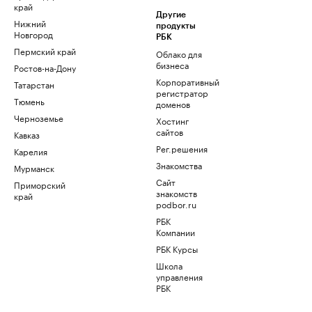
край
Другие
Нижний
продукты
Новгород
РБК
Пермский край
Облако для
бизнеса
Ростов-на-Дону
Корпоративный
Татарстан
регистратор
Тюмень
доменов
Черноземье
Хостинг
сайтов
Кавказ
Рег.решения
Карелия
Знакомства
Мурманск
Сайт
Приморский
знакомств
край
podbor.ru
РБК
Компании
РБК Курсы
Школа
управления
РБК