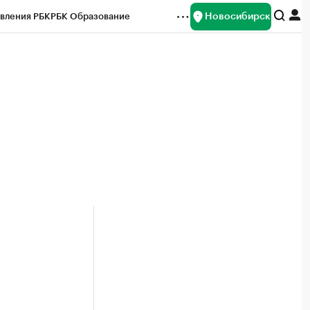
Новосибирск
вления РБК
РБК Образование
редитные рейтинги
Франшизы
Газета
ок наличной валюты