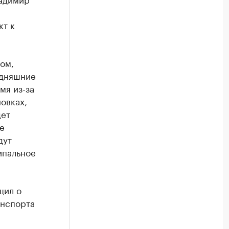
кт к
ом,
одняшние
мя из-за
овках,
дет
е
дут
ипальное
щил о
анспорта