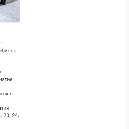
кт
ибирск
О
иятие
Также
тия г.
, 23, 24,