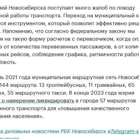
лей Новосибирска поступает много жалоб по поводу
ной работы транспорта. Переход на муниципальный к
тся инструментом, который позволит эффективно реш
. Напоминаю, что согласно федеральному закону мы
 на такую форму расчетов с перевозчиком, когда оп
е от количества перевезенных пассажиров, а от коли
ных рейсов, соблюдения графика, ритмичности работ
окоть.
ль 2021 года муниципальная маршрутная сеть Новоси
144 маршрута: 13 троллейбусных, 11 трамвайных, 65
х, 55 маршрутного такси. В конце 2023 года мэрия
 о намерении ликвидировать
в городе 57 маршрутов
нного транспорта для «повышения качественного
ания населения».
за деловыми новостями РБК Новосибирск в
Telegram-к
онтакте