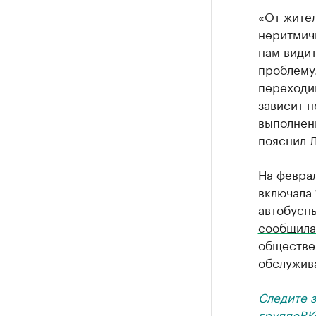
«От жите
неритмич
нам види
проблему
переходим
зависит н
выполнен
пояснил Л
На февра
включала 
автобусны
сообщила
обществе
обслужив
Следите 
группе
ВК