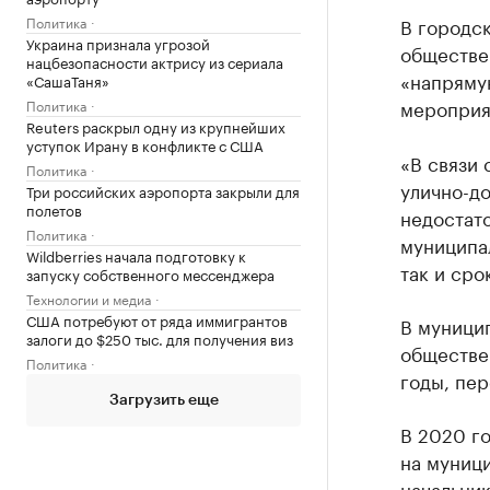
Политика
В городс
Украина признала угрозой
обществе
нацбезопасности актрису из сериала
«напряму
«СашаТаня»
мероприя
Политика
Reuters раскрыл одну из крупнейших
уступок Ирану в конфликте с США
«В связи
Политика
улично-до
Три российских аэропорта закрыли для
полетов
недостат
Политика
муниципа
Wildberries начала подготовку к
так и сро
запуску собственного мессенджера
Технологии и медиа
США потребуют от ряда иммигрантов
В муницип
залоги до $250 тыс. для получения виз
обществе
Политика
годы, пер
Загрузить еще
В 2020 го
на муници
начальни