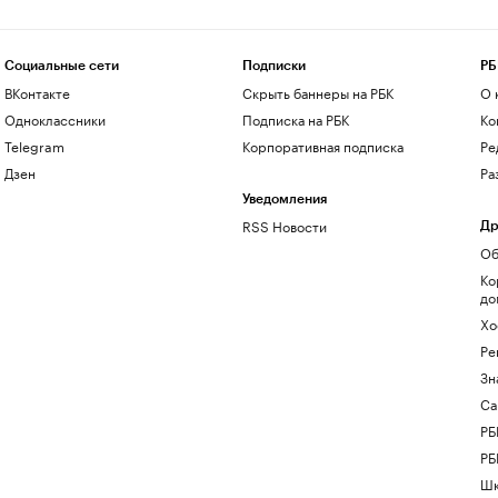
Социальные сети
Подписки
РБ
ВКонтакте
Скрыть баннеры на РБК
О 
Одноклассники
Подписка на РБК
Ко
Telegram
Корпоративная подписка
Ре
Дзен
Ра
Уведомления
RSS Новости
Др
Об
Ко
до
Хо
Ре
Зн
Са
РБ
РБ
Шк