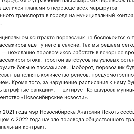
в делился планами о переводе всех маршрутов
ного транспорта в городе на муниципальный контра
.
ципальном контракте перевозчик не беспокоится о т
ассажиров едет у него в салоне. Так мы решаем сег
 — нежелание перевозчиков работать в вечернее вре
ассажиропотока, простой автобусов на узловых остан
рузить больше пассажиров. Наоборот, перевозчик бу
сован выполнять количество рейсов, предусмотренно
ем. Кроме того, за нарушение расписания к нему бу
ь штрафные санкции», — цитирует Кондаурова муниц
ентство «Новосибирские новости».
е 2021 года мэр Новосибирска Анатолий Локоть сооб
щем с 2022 года начале перевода общественного тр
пальный контракт.