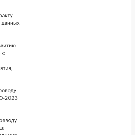
ракту
 данных
звитию
 с
ятия,
реводу
20-2023
ереводу
да
ладимир