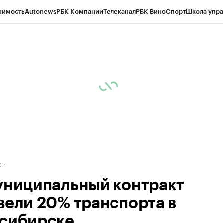
жимость
Autonews
РБК Компании
Телеканал
РБК Вино
Спорт
Школа упра
д
Стиль
Крипто
РБК Бизнес-среда
Дискуссионный клуб
Исследования
К
рагентов
Политика
Экономика
Бизнес
Технологии и медиа
Финансы
Рын
к
униципальный контракт
вели 20% транспорта в
сибирске