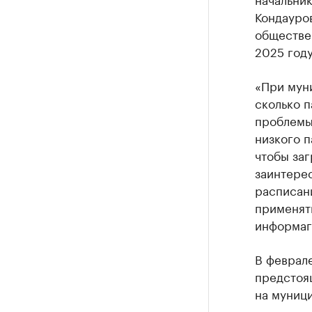
Кондауро
обществен
2025 году
«При муни
сколько п
проблемы
низкого п
чтобы заг
заинтере
расписани
применят
информаг
В феврал
предстоя
на муници