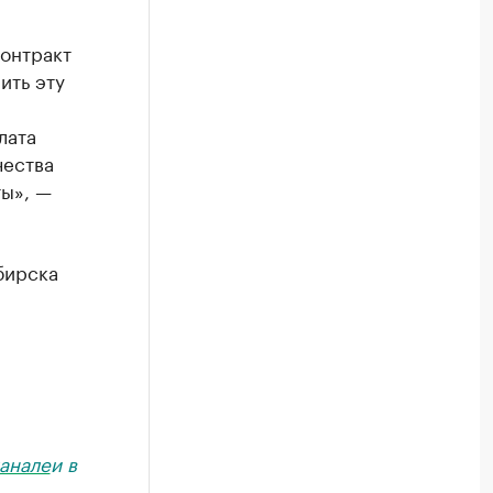
онтракт
ить эту
лата
чества
ы», —
бирска
анале
и в