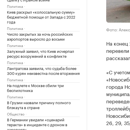
Политика
Киев раскрыл «колоссальную сумму»
бюджетной помощи от Запада с 2022
года
Политика
Фото: Алек
Число закрытых за ночь российских
аэропортов выросло до восьми
На конец
Политика
перевели
Залужный заявил, что Киев исчерпал
ресурс вооружений в конфликте
рассказал
Политика
Лантратова заявила, что судьба более
«С учето
300 курян неизвестна после вторжения
«Новосиб
Политика
На подлете к Москве сбили три
города Н
беспилотника
муниципа
Политика
переведе
В Грузии назвали причину полного
блэкаута в стране
троллейб
Общество
Новосибир
В Германии увидели «сценарий
26, 29, 3
теракта» в инциденте с дроном в
аэропорту