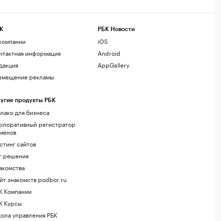
К
РБК Новости
компании
iOS
нтактная информация
Android
дакция
AppGallery
змещение рекламы
угие продукты РБК
лако для бизнеса
рпоративный регистратор
менов
стинг сайтов
г.решения
акомства
йт знакомств podbor.ru
К Компании
К Курсы
ола управления РБК