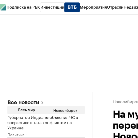
Подписка на РБК
Инвестиции
Мероприятия
Отрасли
Недви
РБК Курсы
РБК Life
Тренды
Визионеры
Национальные проекты
Горо
Спецпроекты СПб
Конференции СПб
Спецпроекты
Проверка конт
Новосибирс
Все новости
Новосибирск
Весь мир
На м
Губернатор Индианы объяснил ЧС в
энергетике штата конфликтом на
пере
Украине
Политика
Ново