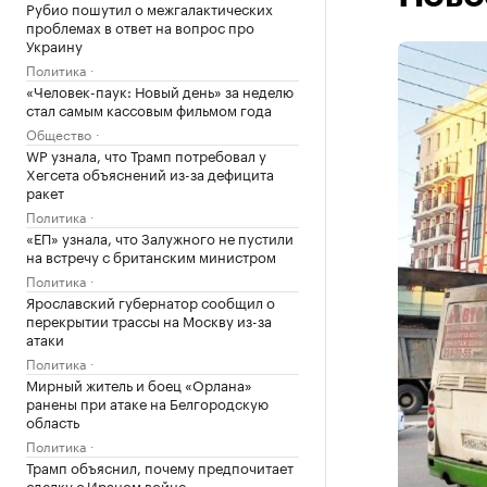
Рубио пошутил о межгалактических
проблемах в ответ на вопрос про
Украину
Политика
«Человек-паук: Новый день» за неделю
стал самым кассовым фильмом года
Общество
WP узнала, что Трамп потребовал у
Хегсета объяснений из-за дефицита
ракет
Политика
«ЕП» узнала, что Залужного не пустили
на встречу с британским министром
Политика
Ярославский губернатор сообщил о
перекрытии трассы на Москву из-за
атаки
Политика
Мирный житель и боец «Орлана»
ранены при атаке на Белгородскую
область
Политика
Трамп объяснил, почему предпочитает
сделку с Ираном войне