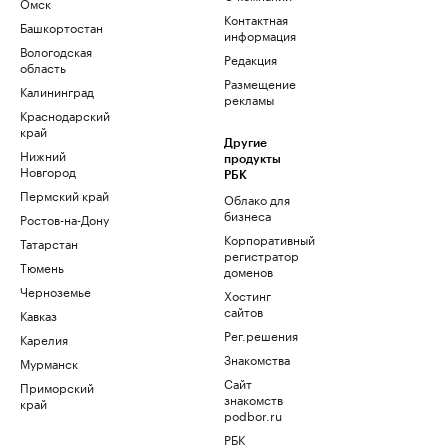
Омск
Контактная
Башкортостан
информация
Вологодская
Редакция
область
Размещение
Калининград
рекламы
Краснодарский
край
Другие
Нижний
продукты
Новгород
РБК
Пермский край
Облако для
бизнеса
Ростов-на-Дону
Корпоративный
Татарстан
регистратор
Тюмень
доменов
Черноземье
Хостинг
сайтов
Кавказ
Рег.решения
Карелия
Знакомства
Мурманск
Сайт
Приморский
знакомств
край
podbor.ru
РБК