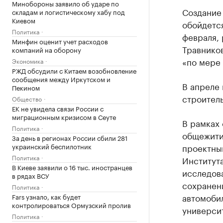
Минобороны заявило об ударе по
Создание
складам и логистическому хабу под
Киевом
обойдется
Политика
февраля,
Минфин оценит учет расходов
Травников
компаний на оборону
«по мере 
Экономика
РЖД обсудили с Китаем возобновление
сообщения между Иркутском и
В апреле 
Пекином
строител
Общество
ЕК не увидела связи России с
миграционным кризисом в Сеуте
В рамках 
Политика
общежитий
За день в регионах России сбили 281
украинский беспилотник
проектный
Политика
Института
В Киеве заявили о 16 тыс. иностранцев
исследова
в рядах ВСУ
сохранен
Политика
автомоби
Fars узнало, как будет
контролироваться Ормузский пролив
университ
Политика