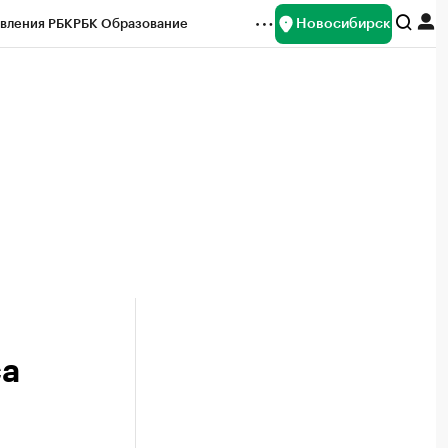
Новосибирск
вления РБК
РБК Образование
редитные рейтинги
Франшизы
Газета
ок наличной валюты
са