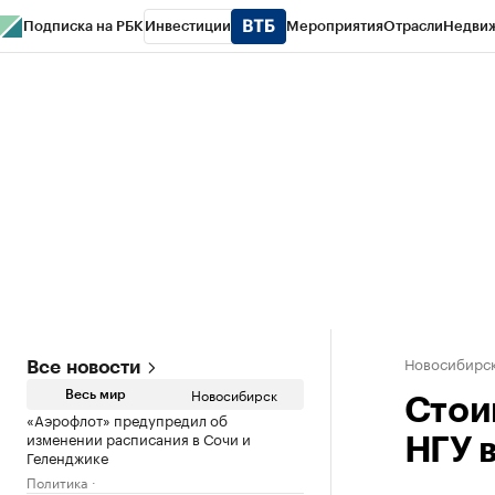
Подписка на РБК
Инвестиции
Мероприятия
Отрасли
Недви
РБК Курсы
РБК Life
Тренды
Визионеры
Национальные проекты
Горо
Спецпроекты СПб
Конференции СПб
Спецпроекты
Проверка конт
Новосибирс
Все новости
Новосибирск
Весь мир
Стои
«Аэрофлот» предупредил об
изменении расписания в Сочи и
НГУ в
Геленджике
Политика