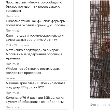
Ярославский губернатор сообщил о
быстро потушенных резервуарах с
топливом
Политика
Euractive узнал, как финские фермеры
помогают охранять границу с Россией
Политика
Киты, тундра и космические пейзажи:
зачем ехать в восточную Арктику
РБК и УК Первая
Матвиенко предупредила о мерах
Москвы из-за задержаний россиян в
Армении
Политика
Wildberries объявил о новых мерах
поддержки продавцов
Бизнес
Машина врио главы Шебекино попала
под удар FPV‑дрона ВСУ
Политика
Командир 76-й дивизии ВДВ доложил
Путину об обстановке на Доброполье
Фото: nso.r
Политика