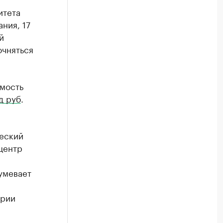
итета
ния, 17
й
очняться
имость
д руб
.
ческий
центр
умевает
ории