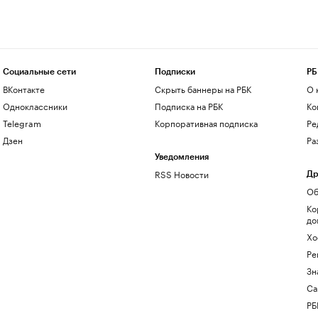
Социальные сети
Подписки
РБ
ВКонтакте
Скрыть баннеры на РБК
О 
Одноклассники
Подписка на РБК
Ко
Telegram
Корпоративная подписка
Ре
Дзен
Ра
Уведомления
RSS Новости
Др
Об
Ко
до
Хо
Ре
Зн
Са
РБ