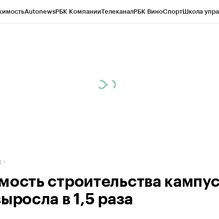
жимость
Autonews
РБК Компании
Телеканал
РБК Вино
Спорт
Школа упра
д
Стиль
Крипто
РБК Бизнес-среда
Дискуссионный клуб
Исследования
К
рагентов
Политика
Экономика
Бизнес
Технологии и медиа
Финансы
Рын
к
мость строительства кампу
ыросла в 1,5 раза