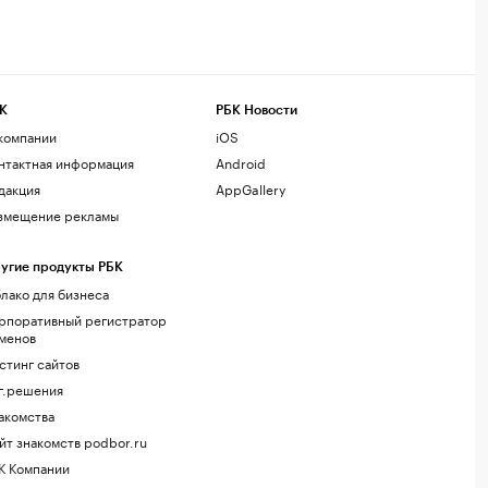
К
РБК Новости
компании
iOS
нтактная информация
Android
дакция
AppGallery
змещение рекламы
угие продукты РБК
лако для бизнеса
рпоративный регистратор
менов
стинг сайтов
г.решения
акомства
йт знакомств podbor.ru
К Компании