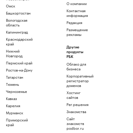
О компании
Омск
Контактная
Башкортостан
информация
Вологодская
Редакция
область
Размещение
Калининград
рекламы
Краснодарский
край
Другие
Нижний
продукты
Новгород
РБК
Пермский край
Облако для
бизнеса
Ростов-на-Дону
Корпоративный
Татарстан
регистратор
Тюмень
доменов
Черноземье
Хостинг
сайтов
Кавказ
Рег.решения
Карелия
Знакомства
Мурманск
Сайт
Приморский
знакомств
край
podbor.ru