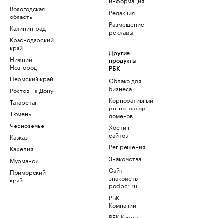
информация
Вологодская
Редакция
область
Размещение
Калининград
рекламы
Краснодарский
край
Другие
Нижний
продукты
Новгород
РБК
Пермский край
Облако для
бизнеса
Ростов-на-Дону
Корпоративный
Татарстан
регистратор
Тюмень
доменов
Черноземье
Хостинг
сайтов
Кавказ
Рег.решения
Карелия
Знакомства
Мурманск
Сайт
Приморский
знакомств
край
podbor.ru
РБК
Компании
РБК Курсы