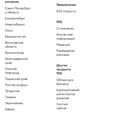
регионов
Уведомления
Санкт-Петербург
RSS Новости
и область
Екатеринбург
РБК
Новосибирск
О компании
Омск
Контактная
Башкортостан
информация
Вологодская
Редакция
область
Размещение
Калининград
рекламы
Краснодарский
край
Другие
Нижний
продукты
Новгород
РБК
Пермский край
Облако для
бизнеса
Ростов-на-Дону
Корпоративный
Татарстан
регистратор
Тюмень
доменов
Черноземье
Хостинг
сайтов
Кавказ