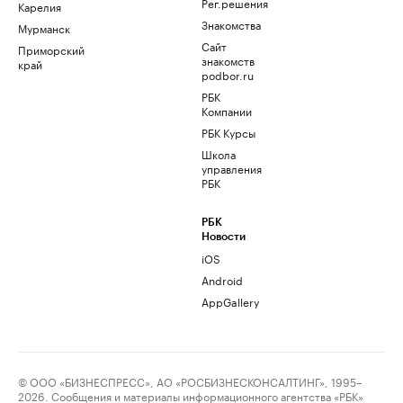
Рег.решения
Карелия
Знакомства
Мурманск
Сайт
Приморский
знакомств
край
podbor.ru
РБК
Компании
РБК Курсы
Школа
управления
РБК
РБК
Новости
iOS
Android
AppGallery
© ООО «БИЗНЕСПРЕСС», АО «РОСБИЗНЕСКОНСАЛТИНГ», 1995–
2026. Сообщения и материалы информационного агентства «РБК»