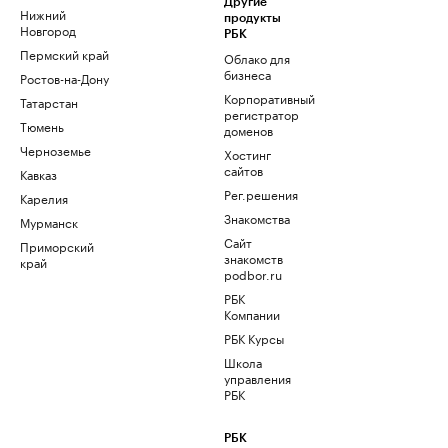
Другие
Нижний
продукты
Новгород
РБК
Пермский край
Облако для
бизнеса
Ростов-на-Дону
Корпоративный
Татарстан
регистратор
Тюмень
доменов
Черноземье
Хостинг
сайтов
Кавказ
Рег.решения
Карелия
Знакомства
Мурманск
Сайт
Приморский
знакомств
край
podbor.ru
РБК
Компании
РБК Курсы
Школа
управления
РБК
РБК