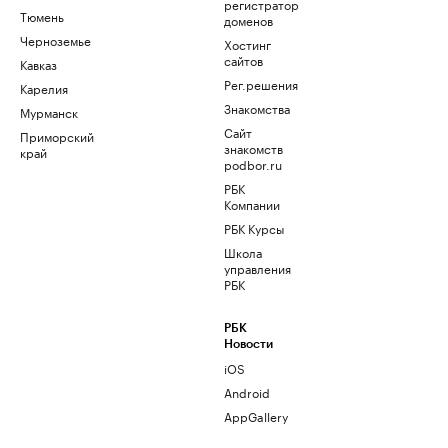
регистратор
Тюмень
доменов
Черноземье
Хостинг
сайтов
Кавказ
Рег.решения
Карелия
Знакомства
Мурманск
Сайт
Приморский
знакомств
край
podbor.ru
РБК
Компании
РБК Курсы
Школа
управления
РБК
РБК
Новости
iOS
Android
AppGallery