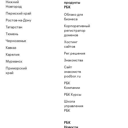
Нижний
продукты
Новгород
РБК
Пермский край
Облако для
бизнеса
Ростов-на-Дону
Корпоративный
Татарстан
регистратор
Тюмень
доменов
Черноземье
Хостинг
сайтов
Кавказ
Рег.решения
Карелия
Знакомства
Мурманск
Сайт
Приморский
знакомств
край
podbor.ru
РБК
Компании
РБК Курсы
Школа
управления
РБК
РБК
Новости