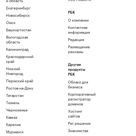
и область
Екатеринбург
РБК
Новосибирск
О компании
Омск
Контактная
Башкортостан
информация
Вологодская
Редакция
область
Размещение
Калининград
рекламы
Краснодарский
край
Другие
Нижний
продукты
Новгород
РБК
Пермский край
Облако для
бизнеса
Ростов-на-Дону
Корпоративный
Татарстан
регистратор
Тюмень
доменов
Черноземье
Хостинг
сайтов
Кавказ
Рег.решения
Карелия
Знакомства
Мурманск