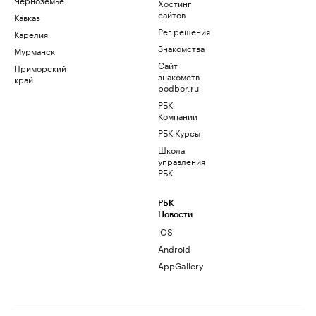
Хостинг
сайтов
Кавказ
Рег.решения
Карелия
Знакомства
Мурманск
Сайт
Приморский
знакомств
край
podbor.ru
РБК
Компании
РБК Курсы
Школа
управления
РБК
РБК
Новости
iOS
Android
AppGallery