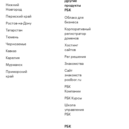
Другие
Нижний
продукты
Новгород
РБК
Пермский край
Облако для
бизнеса
Ростов-на-Дону
Корпоративный
Татарстан
регистратор
Тюмень
доменов
Черноземье
Хостинг
сайтов
Кавказ
Рег.решения
Карелия
Знакомства
Мурманск
Сайт
Приморский
знакомств
край
podbor.ru
РБК
Компании
РБК Курсы
Школа
управления
РБК
РБК