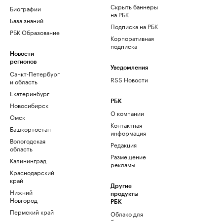
Скрыть баннеры
Биографии
на РБК
База знаний
Подписка на РБК
РБК Образование
Корпоративная
подписка
Новости
регионов
Уведомления
Санкт-Петербург
RSS Новости
и область
Екатеринбург
РБК
Новосибирск
О компании
Омск
Контактная
Башкортостан
информация
Вологодская
Редакция
область
Размещение
Калининград
рекламы
Краснодарский
край
Другие
Нижний
продукты
Новгород
РБК
Пермский край
Облако для