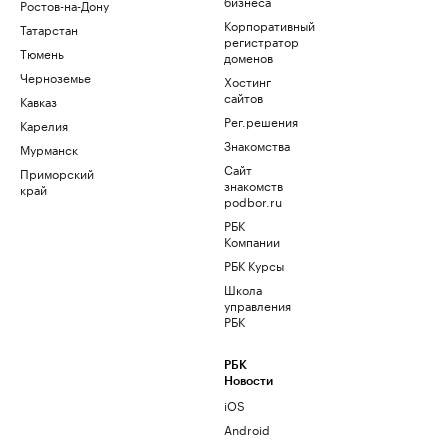
бизнеса
Ростов-на-Дону
Корпоративный
Татарстан
регистратор
Тюмень
доменов
Черноземье
Хостинг
сайтов
Кавказ
Рег.решения
Карелия
Знакомства
Мурманск
Сайт
Приморский
знакомств
край
podbor.ru
РБК
Компании
РБК Курсы
Школа
управления
РБК
РБК
Новости
iOS
Android