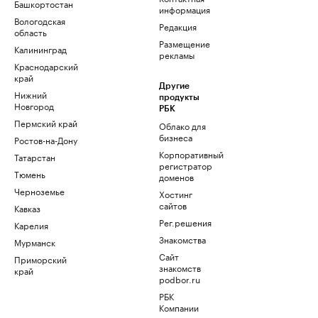
Башкортостан
информация
Вологодская
Редакция
область
Размещение
Калининград
рекламы
Краснодарский
край
Другие
Нижний
продукты
Новгород
РБК
Пермский край
Облако для
бизнеса
Ростов-на-Дону
Корпоративный
Татарстан
регистратор
Тюмень
доменов
Черноземье
Хостинг
сайтов
Кавказ
Рег.решения
Карелия
Знакомства
Мурманск
Сайт
Приморский
знакомств
край
podbor.ru
РБК
Компании