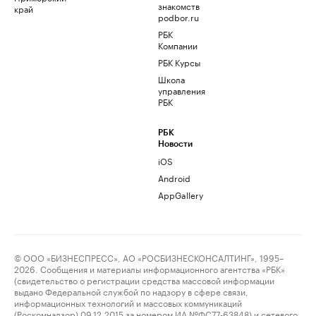
знакомств
край
podbor.ru
РБК
Компании
РБК Курсы
Школа
управления
РБК
РБК
Новости
iOS
Android
AppGallery
© ООО «БИЗНЕСПРЕСС», АО «РОСБИЗНЕСКОНСАЛТИНГ», 1995–
2026. Сообщения и материалы информационного агентства «РБК»
(свидетельство о регистрации средства массовой информации
выдано Федеральной службой по надзору в сфере связи,
информационных технологий и массовых коммуникаций
(Роскомнадзор) 09.12.2015 за номером ИА №ФС77-63848) и сетевого