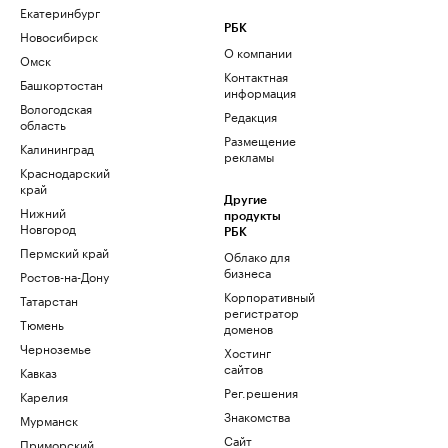
Екатеринбург
РБК
Новосибирск
О компании
Омск
Контактная
Башкортостан
информация
Вологодская
Редакция
область
Размещение
Калининград
рекламы
Краснодарский
край
Другие
Нижний
продукты
Новгород
РБК
Пермский край
Облако для
бизнеса
Ростов-на-Дону
Корпоративный
Татарстан
регистратор
Тюмень
доменов
Черноземье
Хостинг
сайтов
Кавказ
Рег.решения
Карелия
Знакомства
Мурманск
Сайт
Приморский