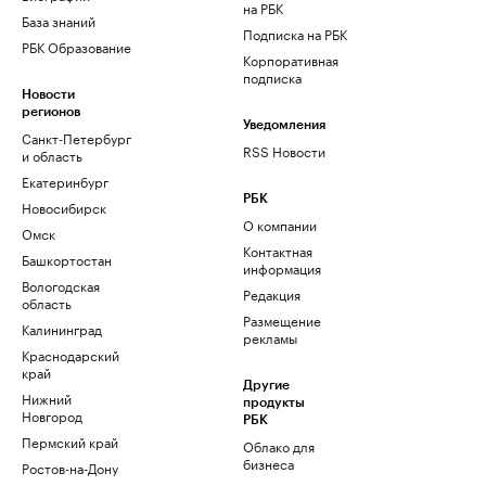
на РБК
База знаний
Подписка на РБК
РБК Образование
Корпоративная
подписка
Новости
регионов
Уведомления
Санкт-Петербург
RSS Новости
и область
Екатеринбург
РБК
Новосибирск
О компании
Омск
Контактная
Башкортостан
информация
Вологодская
Редакция
область
Размещение
Калининград
рекламы
Краснодарский
край
Другие
Нижний
продукты
Новгород
РБК
Пермский край
Облако для
бизнеса
Ростов-на-Дону