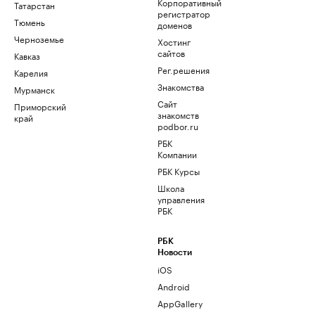
Корпоративный
Татарстан
регистратор
Тюмень
доменов
Черноземье
Хостинг
сайтов
Кавказ
Рег.решения
Карелия
Знакомства
Мурманск
Сайт
Приморский
знакомств
край
podbor.ru
РБК
Компании
РБК Курсы
Школа
управления
РБК
РБК
Новости
iOS
Android
AppGallery