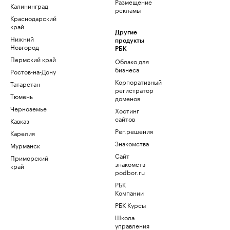
Размещение
Калининград
рекламы
Краснодарский
край
Другие
Нижний
продукты
Новгород
РБК
Пермский край
Облако для
бизнеса
Ростов-на-Дону
Корпоративный
Татарстан
регистратор
Тюмень
доменов
Черноземье
Хостинг
сайтов
Кавказ
Рег.решения
Карелия
Знакомства
Мурманск
Сайт
Приморский
знакомств
край
podbor.ru
РБК
Компании
РБК Курсы
Школа
управления