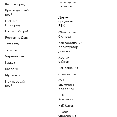
Размещение
Калининград
рекламы
Краснодарский
край
Другие
Нижний
продукты
Новгород
РБК
Пермский край
Облако для
бизнеса
Ростов-на-Дону
Корпоративный
Татарстан
регистратор
Тюмень
доменов
Черноземье
Хостинг
сайтов
Кавказ
Рег.решения
Карелия
Знакомства
Мурманск
Сайт
Приморский
знакомств
край
podbor.ru
РБК
Компании
РБК Курсы
Школа
управления