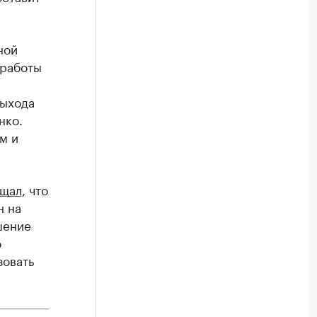
ной
 работы
выхода
нко.
м и
щал
, что
н на
шение
о
зовать