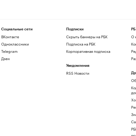
Социальные сети
Подписки
РБ
ВКонтакте
Скрыть баннеры на РБК
О 
Одноклассники
Подписка на РБК
Ко
Telegram
Корпоративная подписка
Ре
Дзен
Ра
Уведомления
RSS Новости
Др
Об
Ко
до
Хо
Ре
Зн
Са
РБ
РБ