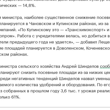
ических — 14,8%.
м министра, наиболее существенное снижение посев
ланируется в Чановском и Купинском районах, из-за
омпаний. «По Купинскому это — «Трансхимэкспорт» и
пром». Работа с учредителями велась, но добиться 
тели предыдущего года не удается», — добавил Леще
ие площадей планируется в Доволенском, Коченевско
ском районах.
министра сельского хозяйства Андрей Шинделов
сооб
ланируют снизить посевные площади из-за низких це
Среди негативных тенденций Шинделов назвал умень
аемого количества удобрений и оборудования. По ег
з собранных в прошлом году 3,6 тыс. т урожая реали
олько 61%.