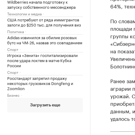
Wildberries начала подготовку к
64%, техн
запуску собственного мессенджера
Технологии и медиа
США потребуют от ряда иммигрантов
По слова
залоги до $250 тыс. для получения виз
площади п
Политика
группы к
Adidas извинился за обилие розовых
«Сибзерно
бутс на ЧМ-26, назвав это совпадением
Спорт
на показа
Игрока «Зенита» госпитализировали
Увеличен
после удара локтем в матче Кубка
Болотнин
России
Спорт
Росстандарт запретил продажу
Ранее за
некоторых грузовиков Dongfeng и
аграрии п
Zoomlion
урожай. 
Бизнес
приобрет
Загрузить еще
данным, и
удалось т