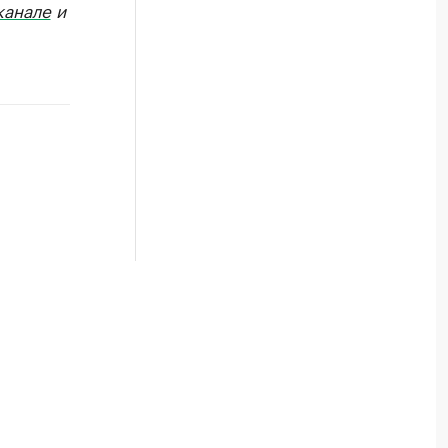
канале
и