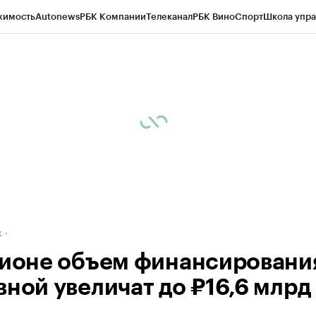
жимость
Autonews
РБК Компании
Телеканал
РБК Вино
Спорт
Школа упра
д
Стиль
Крипто
РБК Бизнес-среда
Дискуссионный клуб
Исследования
К
рагентов
Политика
Экономика
Бизнес
Технологии и медиа
Финансы
Рын
к
гионе объем финансировани
вной увеличат до ₽16,6 млрд