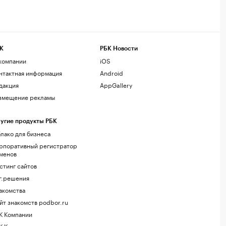
К
РБК Новости
компании
iOS
нтактная информация
Android
дакция
AppGallery
змещение рекламы
угие продукты РБК
лако для бизнеса
рпоративный регистратор
менов
стинг сайтов
г.решения
акомства
йт знакомств podbor.ru
К Компании
К Курсы