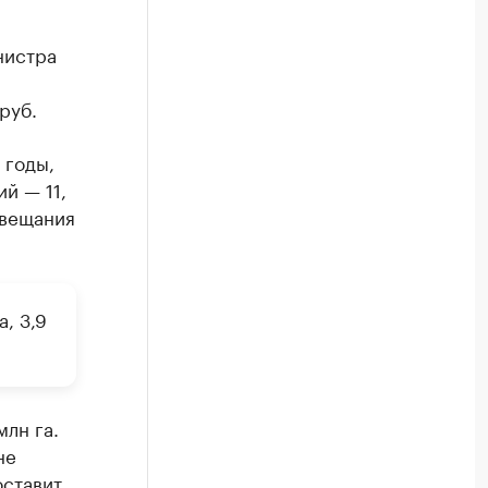
нистра
руб.
 годы,
й — 11,
овещания
, 3,9
млн га.
не
оставит