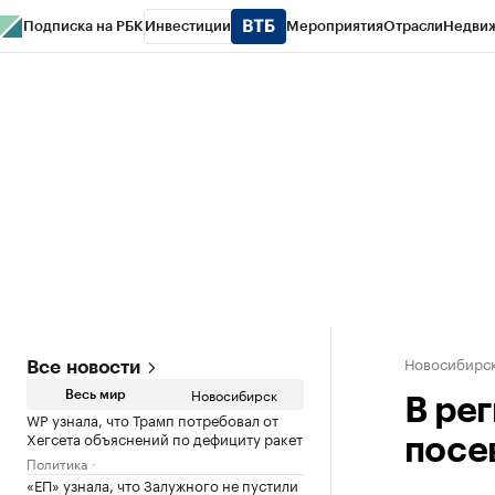
Подписка на РБК
Инвестиции
Мероприятия
Отрасли
Недви
РБК Курсы
РБК Life
Тренды
Визионеры
Национальные проекты
Горо
Спецпроекты СПб
Конференции СПб
Спецпроекты
Проверка конт
Новосибирс
Все новости
Новосибирск
Весь мир
В ре
WP узнала, что Трамп потребовал от
Хегсета объяснений по дефициту ракет
посе
Политика
«ЕП» узнала, что Залужного не пустили