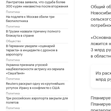
Лантратова заявила, что судьба более
Общий об
300 курян неизвестна после вторжения
Новосибир
Политика
На подлете к Москве сбили три
сельског
беспилотника
потребнос
Политика
В Грузии назвали причину полного
блэкаута в стране
«Основная
Общество
ложится н
В Германии увидели «сценарий
3 млрд ру
теракта» в инциденте с дроном в
аэропорту
в областн
Политика
Украина признала угрозой
нацбезопасности актрису из сериала
Из расх
«СашаТаня»
млрд р
Политика
Reuters раскрыл одну из крупнейших
уступок Ирану в конфликте с США
Политика
Планирует
Три российских аэропорта закрыли для
полетов
Планируем
Политика
претерпи