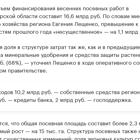
ъем финансирования весенних посевных работ в
ской области составит 16,6 млрд руб. По словам ми
о хозяйства региона Евгения Лещенко, превышение к
тям прошлого года «несущественное» — на 1,1 млрд 
 доля в структуре затрат так же, как и в предыдущие
а минеральные удобрения и средства защиты растени
б. (68%), — уточнил Лещенко в ходе оперативного с
ом правительстве.
одов 10,2 млрд руб. — собственные средства региона
уб. — кредиты банка, 2 млрд руб. — господдержка.
ся, что общая посевная площадь составит более 2,3 
ый рост — на 15 тыс. га. Структура посевных также 
т существенных изменений: доля зерновых культур с