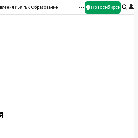
Новосибирск
вления РБК
РБК Образование
редитные рейтинги
Франшизы
Газета
ок наличной валюты
я