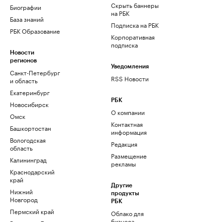
Скрыть баннеры
Биографии
на РБК
База знаний
Подписка на РБК
РБК Образование
Корпоративная
подписка
Новости
регионов
Уведомления
Санкт-Петербург
RSS Новости
и область
Екатеринбург
РБК
Новосибирск
О компании
Омск
Контактная
Башкортостан
информация
Вологодская
Редакция
область
Размещение
Калининград
рекламы
Краснодарский
край
Другие
Нижний
продукты
Новгород
РБК
Пермский край
Облако для
бизнеса