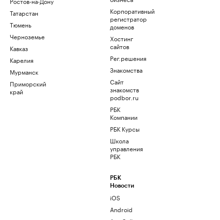
Ростов-на-Дону
Корпоративный
Татарстан
регистратор
Тюмень
доменов
Черноземье
Хостинг
сайтов
Кавказ
Рег.решения
Карелия
Знакомства
Мурманск
Сайт
Приморский
знакомств
край
podbor.ru
РБК
Компании
РБК Курсы
Школа
управления
РБК
РБК
Новости
iOS
Android