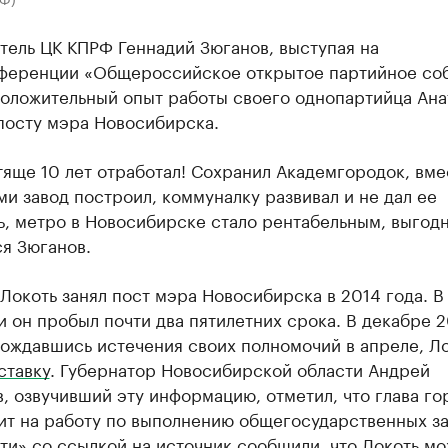
тель ЦК КПРФ Геннадий Зюганов, выступая на
ференции «Общероссийское открытое партийное соб
положительный опыт работы своего однопартийца Ана
посту мэра Новосибирска.
яще 10 лет отработал! Сохранил Академгородок, вме
и завод построил, коммуналку развивал и не дал ее
ь, метро в Новосибирске стало рентабельным, выгод
я Зюганов.
Локоть занял пост мэра Новосибирска в 2014 года. В
 он пробыл почти два пятилетних срока. В декабре 
дождавшись истечения своих полномочий в апреле, Л
ставку
. Губернатор Новосибирской области Андрей
, озвучивший эту информацию, отметил, что глава го
ит на работу по выполнению общегосударственных за
и» со ссылкой на источник сообщили, что Локоть м