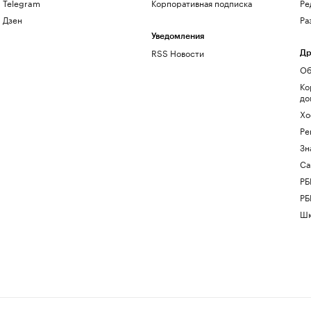
Telegram
Корпоративная подписка
Ре
Дзен
Ра
Уведомления
RSS Новости
Др
Об
Ко
до
Хо
Ре
Зн
Са
РБ
РБ
Шк