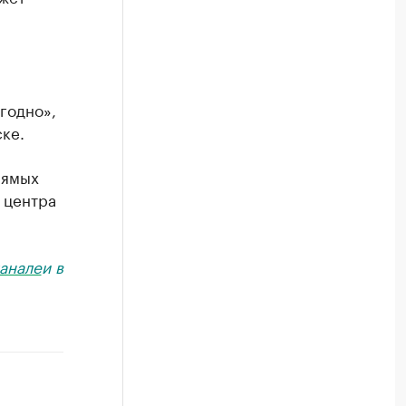
а
годно»,
ке.
рямых
 центра
анале
и в