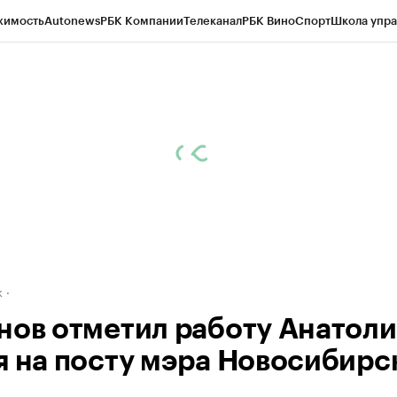
жимость
Autonews
РБК Компании
Телеканал
РБК Вино
Спорт
Школа упра
д
Стиль
Крипто
РБК Бизнес-среда
Дискуссионный клуб
Исследования
К
рагентов
Политика
Экономика
Бизнес
Технологии и медиа
Финансы
Рын
к
нов отметил работу Анатоли
я на посту мэра Новосибирс