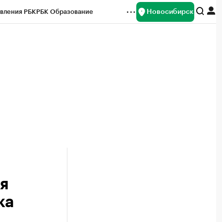
Новосибирск
вления РБК
РБК Образование
редитные рейтинги
Франшизы
Газета
ок наличной валюты
я
ка