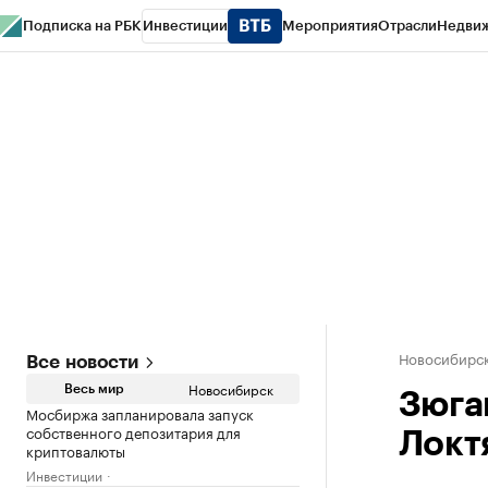
Подписка на РБК
Инвестиции
Мероприятия
Отрасли
Недви
РБК Курсы
РБК Life
Тренды
Визионеры
Национальные проекты
Горо
Спецпроекты СПб
Конференции СПб
Спецпроекты
Проверка конт
Новосибирс
Все новости
Новосибирск
Весь мир
Зюга
Мосбиржа запланировала запуск
собственного депозитария для
Локт
криптовалюты
Инвестиции