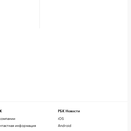
К
РБК Новости
компании
iOS
нтактная информация
Android