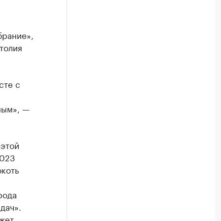
рание»,
толия
сте с
ным», —
 этой
2023
окоть
рода
дач».
ожет