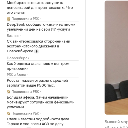
Мосбиржа готовится запустить
депозитарий для криптовалюты. Что
это значит
Подписка на РБК
DeepSeek сообщил о «значительном»
увеличении цен на свои ИИ-услуги
Бизнес
СК заинтересовался сторонниками
экстремистского движения в
Новосибирске
Новосибирск
Как Ходынка стала новым центром
притяжения
РБК и Stone
Росстат назвал отрасли с средней
зарплатой выше ₽500 тыс.
Подписка на РБК
Большая афера. Зачем начальники
мотивируют сотрудников фейковыми
успехами
Подписка на РБК
Стали известны подробности дела
Бывший мэр
Тарана и экс-главы АСВ по делу
обкома КПР
аквапарка