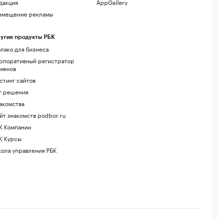
дакция
AppGallery
змещение рекламы
угие продукты РБК
лако для бизнеса
рпоративный регистратор
менов
стинг сайтов
г.решения
акомства
йт знакомств podbor.ru
К Компании
К Курсы
ола управления РБК