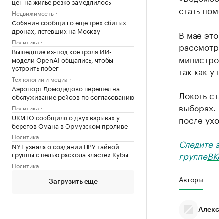
цен на жилье резко замедлилось
стать
пом
Недвижимость
Собянин сообщил о еще трех сбитых
дронах, летевших на Москву
В мае это
Политика
рассмотр
Вышедшие из-под контроля ИИ-
министров
модели OpenAI общались, чтобы
устроить побег
так как у
Технологии и медиа
Аэропорт Домодедово перешел на
Локоть с
обслуживание рейсов по согласованию
выборах.
Политика
UKMTO сообщило о двух взрывах у
после ухо
берегов Омана в Ормузском проливе
Политика
Следите 
NYT узнала о создании ЦРУ тайной
группе
ВК
группы с целью раскола властей Кубы
Политика
Авторы
Загрузить еще
Алекс