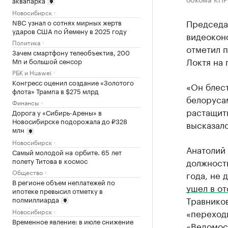
Новосибирск
Председа
NBC узнал о сотнях мирных жертв
ударов США по Йемену в 2025 году
видеокон
Политика
отметил 
Зачем смартфону телеобъектив, 200
Локтя на 
Мп и большой сенсор
РБК и Huawei
Конгресс оценил создание «Золотого
«Он блест
флота» Трампа в $275 млрд
белорусам
Финансы
растащит
Дорога у «Сибирь-Арены» в
Новосибирске подорожала до ₽328
высказалс
млн
Новосибирск
Анатолий 
Самый молодой на орбите. 65 лет
полету Титова в космос
должности
Общество
года, не 
В регионе объем неплатежей по
ушел в от
ипотеке превысил отметку в
Травников
полмиллиарда
«переход
Новосибирск
Временное явление: в июле снижение
«Ведомост