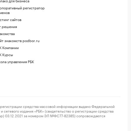
лако для бизнеса
рпоративный регистратор
менов
стинг сайтов
г.решения
акомства
йт знакомств podbor.ru
К Компании
К Курсы
ола управления РБК
регистрации средства массовой информации выдано Федеральной
и сетевого издания «РБК» (свидетельство о регистрации средства
ор) 03.12.2021 за номером ЭЛ №ФС77-82385) сопровождаются