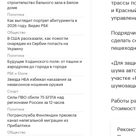
трассы по
строительство бального зала в Белом
доме
и Красный
Политика
управлен
Как выглядит портрет абитуриента в
2026 году. Видео РБК
Подрядчик
Общество
В США рассказали, как помогли
сделать с
снарядам из Сербии попасть на
пешеходн
Украину
Политика
Будущее Ходынского поля: от пашни и
«Для защи
аэродрома до города в городе
шума авт
РБК и Stone
участке 
Звезда НБА избежал наказания за
незаконное ношение оружия
шумозащи
Спорт
Силы ПВО сбили 75 БПЛА над
Работы ра
регионами России за 12 часов
Стоимость
Политика
Погранслужба Финляндии пресекла
канал нелегальной миграции из
Прибалтики
Реконс
Общество