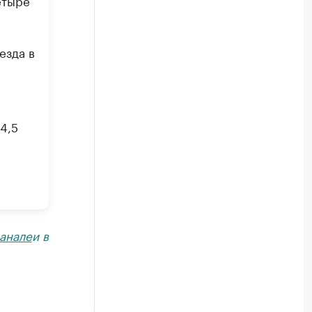
етыре
езда в
4,5
анале
и в