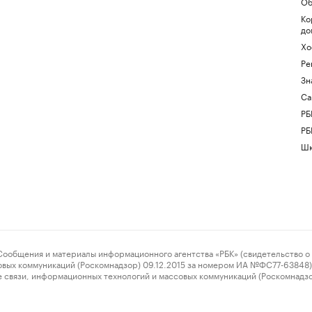
Об
Ко
до
Хо
Ре
Зн
Са
РБ
РБ
Шк
ения и материалы информационного агентства «РБК» (свидетельство о 
овых коммуникаций (Роскомнадзор) 09.12.2015 за номером ИА №ФС77-63848) 
 связи, информационных технологий и массовых коммуникаций (Роскомнадз