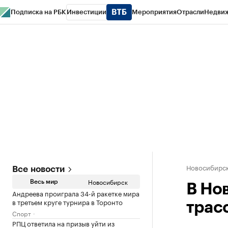
Подписка на РБК
Инвестиции
Мероприятия
Отрасли
Недви
РБК Курсы
РБК Life
Тренды
Визионеры
Национальные проекты
Горо
Спецпроекты СПб
Конференции СПб
Спецпроекты
Проверка конт
Новосибирс
Все новости
Новосибирск
Весь мир
В Но
Андреева проиграла 34-й ракетке мира
в третьем круге турнира в Торонто
трас
Спорт
РПЦ ответила на призыв уйти из