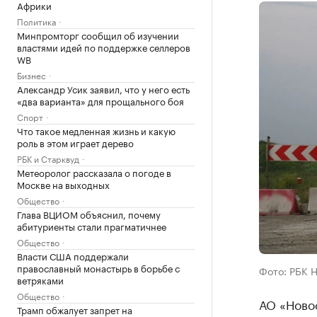
Африки
Политика
Минпромторг сообщил об изучении
властями идей по поддержке селлеров
WB
Бизнес
Александр Усик заявил, что у него есть
«два варианта» для прощального боя
Спорт
Что такое медленная жизнь и какую
роль в этом играет дерево
РБК и Старквуд
Метеоролог рассказала о погоде в
Москве на выходных
Общество
Глава ВЦИОМ объяснил, почему
абитуриенты стали прагматичнее
Общество
Власти США поддержали
православный монастырь в борьбе с
Фото: РБК 
ветряками
Общество
АО «Ново
Трамп обжалует запрет на