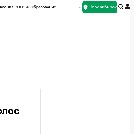
Новосибирск
вления РБК
РБК Образование
редитные рейтинги
Франшизы
Газета
ок наличной валюты
олос