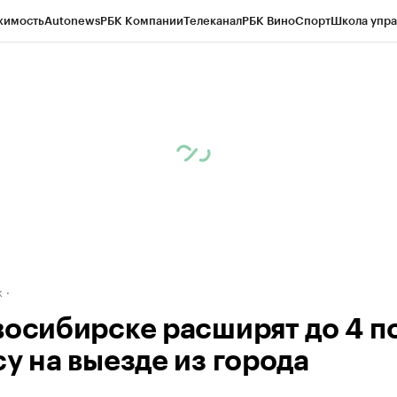
жимость
Autonews
РБК Компании
Телеканал
РБК Вино
Спорт
Школа упра
д
Стиль
Крипто
РБК Бизнес-среда
Дискуссионный клуб
Исследования
К
рагентов
Политика
Экономика
Бизнес
Технологии и медиа
Финансы
Рын
к
восибирске расширят до 4 п
су на выезде из города