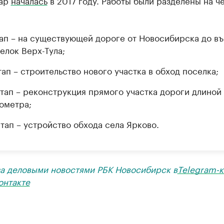
дар
началась
в 2017 году. Работы были разделены на ч
тап – на существующей дороге от Новосибирска до въ
елок Верх-Тула;
этап – строительство нового участка в обход поселка;
 этап – реконструкция прямого участка дороги длиной 
ометра;
этап – устройство обхода села Ярково.
за деловыми новостями РБК Новосибирск в
Telegram-к
онтакте