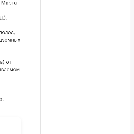
8 Марта
Д).
полос,
адземных
а) от
иваемом
а.
–