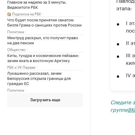
Павло
Главное за неделю за 3 минуты.
Видеоитоги РБК
этапа:
Подписка на РБК
Что будет после принятия сенатом
I э
билля Грэма о санкциях против России
пос
Политика
Минтруд раскрыл, кто получит право
II 
на две пенсии
Общество
III
Киты, тундра и космические пейзажи:
зачем ехать в восточную Арктику
кил
РБК и УК Первая
Лукашенко рассказал, зачем
IV 
Белоруссия открыла границы для
граждан ЕС
Политика
Следите 
Загрузить еще
группе
ВК