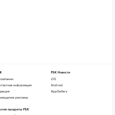
К
РБК Новости
компании
iOS
нтактная информация
Android
дакция
AppGallery
змещение рекламы
угие продукты РБК