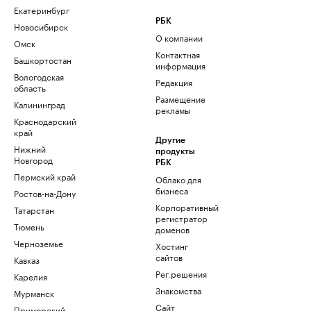
Екатеринбург
РБК
Новосибирск
О компании
Омск
Контактная
Башкортостан
информация
Вологодская
Редакция
область
Размещение
Калининград
рекламы
Краснодарский
край
Другие
Нижний
продукты
Новгород
РБК
Пермский край
Облако для
бизнеса
Ростов-на-Дону
Корпоративный
Татарстан
регистратор
Тюмень
доменов
Черноземье
Хостинг
сайтов
Кавказ
Рег.решения
Карелия
Знакомства
Мурманск
Сайт
Приморский