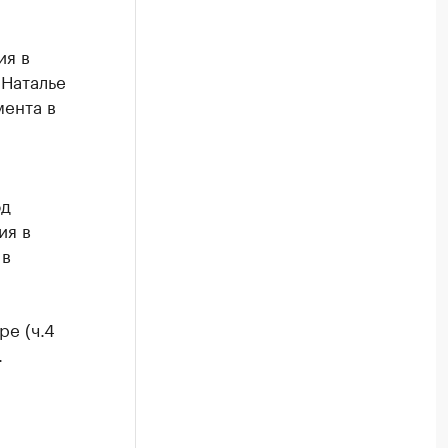
ия в
 Наталье
ента в
од
ия в
 в
е (ч.4
.