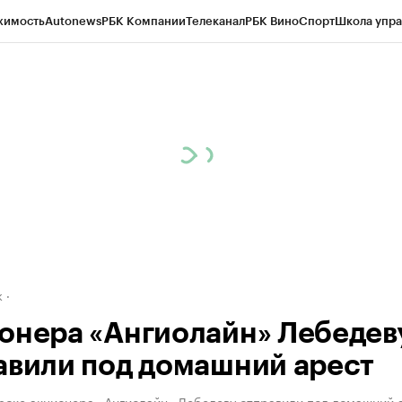
жимость
Autonews
РБК Компании
Телеканал
РБК Вино
Спорт
Школа упра
д
Стиль
Крипто
РБК Бизнес-среда
Дискуссионный клуб
Исследования
К
рагентов
Политика
Экономика
Бизнес
Технологии и медиа
Финансы
Рын
к
онера «Ангиолайн» Лебедев
авили под домашний арест
рске акционера «Ангиолайн» Лебедеву отправили под домашний 