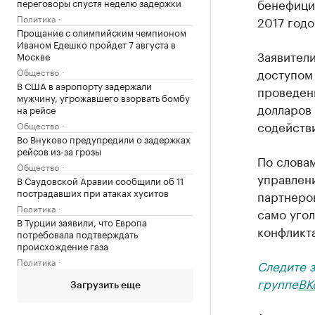
бенефици
переговоры спустя неделю задержки
Политика
2017 годо
Прощание с олимпийским чемпионом
Иваном Едешко пройдет 7 августа в
Заявители
Москве
доступом 
Общество
В США в аэропорту задержали
проведени
мужчину, угрожавшего взорвать бомбу
долларов 
на рейсе
содейств
Общество
Во Внуково предупредили о задержках
рейсов из-за грозы
По слова
Общество
управлен
В Саудовской Аравии сообщили об 11
пострадавших при атаках хуситов
партнеров
Политика
само уго
В Турции заявили, что Европа
конфликта
потребовала подтверждать
происхождение газа
Политика
Следите 
группе
ВК
Загрузить еще