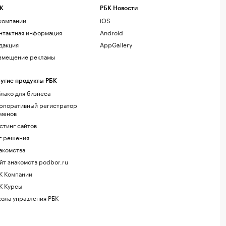
К
РБК Новости
компании
iOS
нтактная информация
Android
дакция
AppGallery
змещение рекламы
угие продукты РБК
лако для бизнеса
рпоративный регистратор
менов
стинг сайтов
г.решения
акомства
йт знакомств podbor.ru
К Компании
К Курсы
ола управления РБК