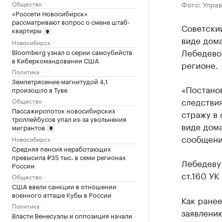
Фото: Упра
Общество
«Россети Новосибирск»
рассматривают вопрос о смене штаб-
Советски
квартиры
виде дома
Новосибирск
Лебедево
Bloomberg узнал о серии самоубийств
в Киберкомандовании США
регионе.
Политика
Землетрясение магнитудой 4,1
«Постанов
произошло в Туве
следстви
Общество
Пассажиропоток новосибирских
стражу в 
троллейбусов упал из-за увольнения
виде дома
мигрантов
сообщени
Новосибирск
Средняя пенсия неработающих
превысила ₽35 тыс. в семи регионах
Лебедеву 
России
ст.160 УК
Общество
США ввели санкции в отношении
военного атташе Кубы в России
Как ране
Политика
заявлени
Власти Венесуэлы и оппозиция начали