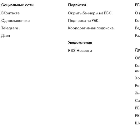
Социальные сети
Подписки
РБ
ВКонтакте
Скрыть баннеры на РБК
О 
Одноклассники
Подписка на РБК
Ко
Telegram
Корпоративная подписка
Ре
Дзен
Ра
Уведомления
RSS Новости
Др
Об
Ко
до
Хо
Ре
Зн
Са
РБ
РБ
Шк