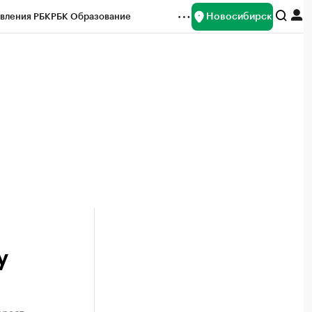
Новосибирск
вления РБК
РБК Образование
редитные рейтинги
Франшизы
Газета
ок наличной валюты
у
арест