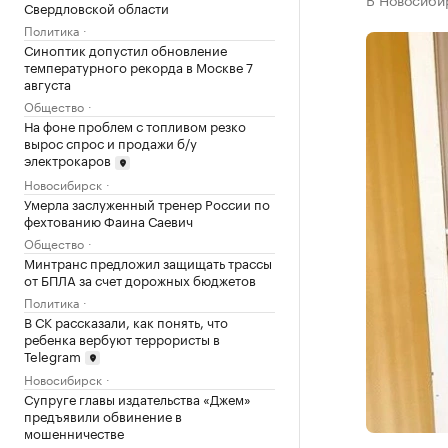
Свердловской области
Политика
Синоптик допустил обновление
температурного рекорда в Москве 7
августа
Общество
На фоне проблем с топливом резко
вырос спрос и продажи б/у
электрокаров
Новосибирск
Умерла заслуженный тренер России по
фехтованию Фаина Саевич
Общество
Минтранс предложил защищать трассы
от БПЛА за счет дорожных бюджетов
Политика
В СК рассказали, как понять, что
ребенка вербуют террористы в
Telegram
Новосибирск
Супруге главы издательства «Джем»
предъявили обвинение в
мошенничестве