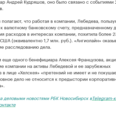
ар Андрей Кудряшов, оно было связано с событиями 
в.
 полагают, что работая в компании, Лебедева, пользу
к валютному банковскому счету, предназначенному 
я расходов в интересах компании, похитила более 2
США (эквивалентно 1,7 млн. руб.). «Ангиолайн» оказы
ие расследованию дела.
м еще одного бенефициара Алексея Французова, акц
ие компании на активы Лебедевой и ее зарубежных
 в лице «Хелскея» «претензий не имеет и не покушае
ловное дело не относится к предыстории корпоратив
».
за деловыми новостями РБК Новосибирск в
Telegram-к
онтакте