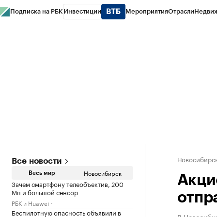
Подписка на РБК
Инвестиции
Мероприятия
Отрасли
Недви
РБК Курсы
РБК Life
Тренды
Визионеры
Национальные проекты
Горо
Спецпроекты СПб
Конференции СПб
Спецпроекты
Проверка конт
Новосибирс
Все новости
Новосибирск
Весь мир
Акци
Зачем смартфону телеобъектив, 200
Мп и большой сенсор
отпр
РБК и Huawei
Беспилотную опасность объявили в
В Новосиби