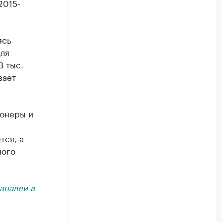
2015-
ясь
для
3 тыс.
вает
ионеры и
тся, а
ного
анале
и в