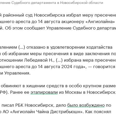
вление Судебного департамента в Новосибирской области
й районный суд Новосибирска избрал меру пресечен
шнего ареста до 14 августа акционеру «Ангиолайна»
й. Об этом сообщает Управление Судебного департам
лением (…) отказано в удовлетворении ходатайства
я об избрании меры пресечения в виде заключения п
отношении Лебедевой Н., (…) избрана мера пресечен
шнего ареста до 14 августа 2024 года», — говорится
и Управления.
обвиняют в хищении средств в особо крупном размер
 РФ). Ранее ее
этапировали
из Москвы в Новосибирск
е писал РБК Новосибирск, дело
было возбуждено
по
ю АО «Ангиолайн Чайна Дистрибьюшн». Как пояснял