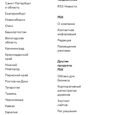
Санкт-Петербург
RSS Новости
и область
Екатеринбург
РБК
Новосибирск
О компании
Омск
Контактная
Башкортостан
информация
Вологодская
Редакция
область
Размещение
Калининград
рекламы
Краснодарский
край
Другие
Нижний
продукты
Новгород
РБК
Пермский край
Облако для
бизнеса
Ростов-на-Дону
Корпоративный
Татарстан
регистратор
Тюмень
доменов
Черноземье
Хостинг
сайтов
Кавказ
Рег.решения
Карелия