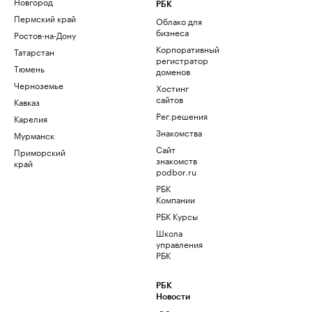
Новгород
РБК
Пермский край
Облако для
бизнеса
Ростов-на-Дону
Корпоративный
Татарстан
регистратор
Тюмень
доменов
Черноземье
Хостинг
сайтов
Кавказ
Рег.решения
Карелия
Знакомства
Мурманск
Сайт
Приморский
знакомств
край
podbor.ru
РБК
Компании
РБК Курсы
Школа
управления
РБК
РБК
Новости