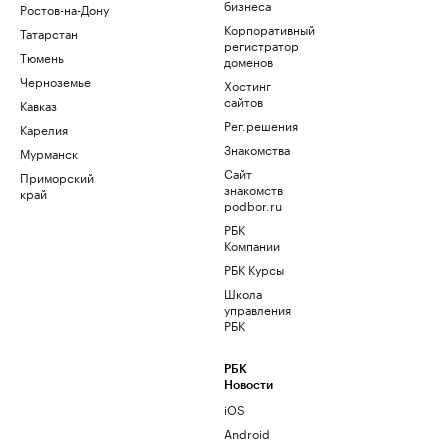
бизнеса
Ростов-на-Дону
Корпоративный
Татарстан
регистратор
Тюмень
доменов
Черноземье
Хостинг
сайтов
Кавказ
Рег.решения
Карелия
Знакомства
Мурманск
Сайт
Приморский
знакомств
край
podbor.ru
РБК
Компании
РБК Курсы
Школа
управления
РБК
РБК
Новости
iOS
Android