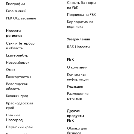
Скрыть баннеры
Биографии
на РБК
База знаний
Подписка на РБК
РБК Образование
Корпоративная
подписка
Новости
регионов
Уведомления
Санкт-Петербург
RSS Новости
и область
Екатеринбург
РБК
Новосибирск
О компании
Омск
Контактная
Башкортостан
информация
Вологодская
Редакция
область
Размещение
Калининград
рекламы
Краснодарский
край
Другие
Нижний
продукты
Новгород
РБК
Пермский край
Облако для
бизнеса
Ростов-на-Дону