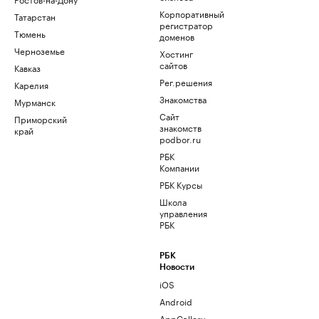
Корпоративный
Татарстан
регистратор
Тюмень
доменов
Черноземье
Хостинг
сайтов
Кавказ
Рег.решения
Карелия
Знакомства
Мурманск
Сайт
Приморский
знакомств
край
podbor.ru
РБК
Компании
РБК Курсы
Школа
управления
РБК
РБК
Новости
iOS
Android
AppGallery