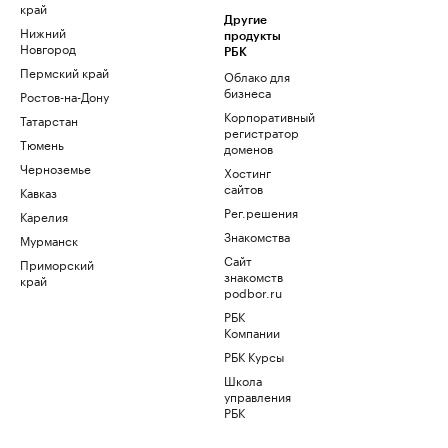
край
Другие
Нижний
продукты
Новгород
РБК
Пермский край
Облако для
бизнеса
Ростов-на-Дону
Корпоративный
Татарстан
регистратор
Тюмень
доменов
Черноземье
Хостинг
сайтов
Кавказ
Рег.решения
Карелия
Знакомства
Мурманск
Сайт
Приморский
знакомств
край
podbor.ru
РБК
Компании
РБК Курсы
Школа
управления
РБК