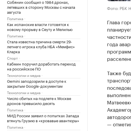
Собянин сообщил о 1984 дронах,
летевших в сторону Москвы с начала
Фото: РБК 
августа
Политика
Глава гор
Как испанские власти готовятся к
планируе
новому прорыву в Сеуту и Мелилью
частности
Политика
Стала известна причина смерти 29-
года авар
летнего игрока клуба НБА «Мемфис»
программ
Кларка
расселен
Спорт
Кабмин поручил доработать переход
на российское ПО
Также бу
Технологии и медиа
транспор
Gemini заподозрили в доступе к
закрытым Google-документам
последов
Технологии и медиа
выполнени
Число сбитых на подлете к Москве
Матвеевк
дронов превысило десять
Академго
Политика
МИД России заявил о попытках Запада
автодоро
втянуть Грузию в «кровавые авантюры»
— отмети
Политика