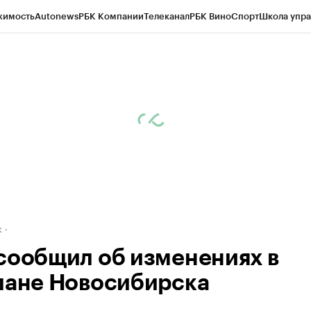
жимость
Autonews
РБК Компании
Телеканал
РБК Вино
Спорт
Школа упра
д
Стиль
Крипто
РБК Бизнес-среда
Дискуссионный клуб
Исследования
К
рагентов
Политика
Экономика
Бизнес
Технологии и медиа
Финансы
Рын
к
сообщил об изменениях в
лане Новосибирска