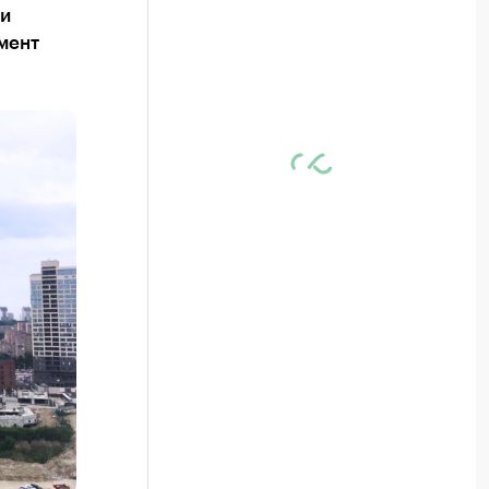
ми
мент