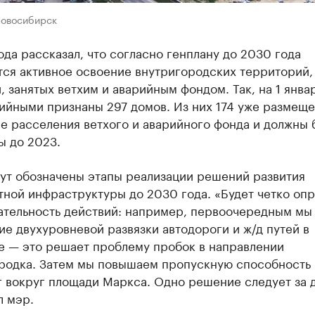
Новосибирск
ода рассказал, что согласно генплану до 2030 года
тся активное освоение внутригородских территорий,
, занятых ветхим и аварийным фондом. Так, на 1 янва
ийными признаны 297 домов. Из них 174 уже размеще
е расселения ветхого и аварийного фонда и должны 
ы до 2023.
дут обозначены этапы реализации решений развития
тной инфраструктуры до 2030 года. «Будет четко оп
ательность действий: например, первоочередным мы
е двухуровневой развязки автодороги и ж/д путей в
е — это решает проблему пробок в направлении
родка. Затем мы повышаем пропускную способность
г вокруг площади Маркса. Одно решение следует за 
л мэр.