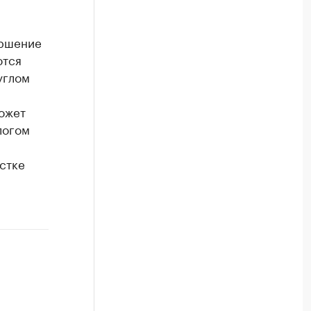
ершение
ются
углом
может
логом
стке