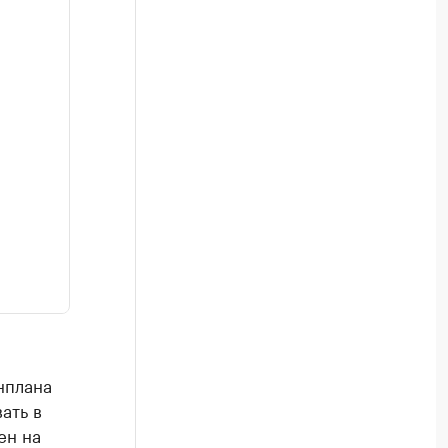
нплана
ать в
ен на