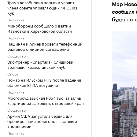
Трамп возобновил попытки уволить
Мэр Ново
члена совета управляющих ФРС Лиз
Кук
сообщил о
Политика
будет гот
Минобороны сообщило о взятии
Ивановки в Харьковской области
Политика
Пашинян и Алиев провели телефонный
разговор о мирном соглашении
Общество
Экс-тренер «Спартака» Слишкович
возглавил казахстанский клуб
Спорт
Пожар на Ильском НПЗ после падения
обломков БПЛА потушили
Политика
Мосгорсуд взыскал ₽654 тыс. за залив
квартиры из-за кошки, открывшей кран
Общество
Армия США запустила сервис для
бронирования полигонов частными
компаниями
Политика