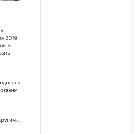
 в
ря 2019
ны в
быть
ределена
 ставим
другим»,