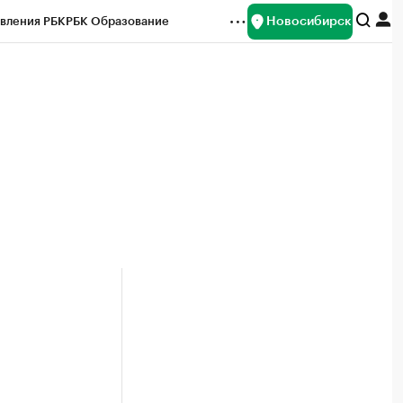
Новосибирск
вления РБК
РБК Образование
редитные рейтинги
Франшизы
Газета
ок наличной валюты