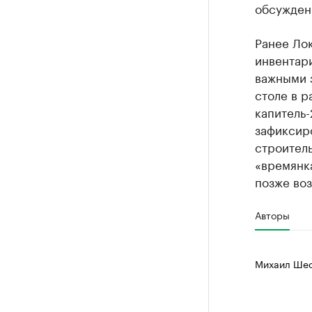
обсужден
Ранее Ло
инвентари
важными з
столе в р
капитель-
зафиксир
строитель
«времянка
позже воз
Авторы
Михаил Шес