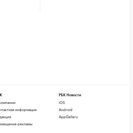
К
РБК Новости
компании
iOS
нтактная информация
Android
дакция
AppGallery
змещение рекламы