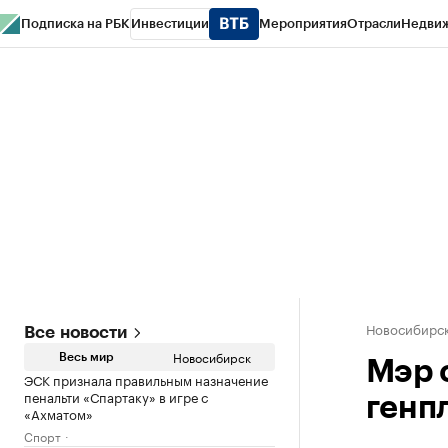
Подписка на РБК
Инвестиции
Мероприятия
Отрасли
Недви
РБК Курсы
РБК Life
Тренды
Визионеры
Национальные проекты
Горо
Спецпроекты СПб
Конференции СПб
Спецпроекты
Проверка конт
Новосибирс
Все новости
Новосибирск
Весь мир
Мэр 
ЭСК признала правильным назначение
пенальти «Спартаку» в игре с
генп
«Ахматом»
Спорт