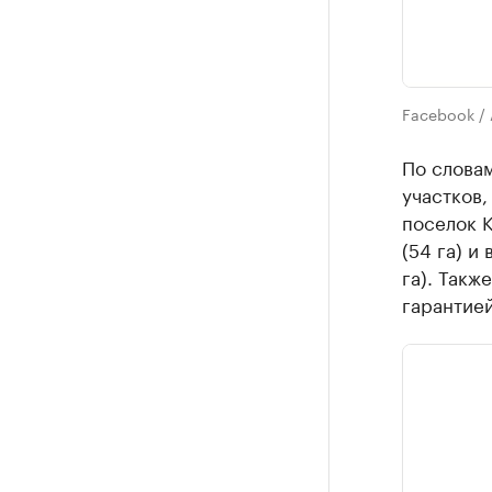
Facebook / 
По слова
участков,
поселок К
(54 га) и
га). Такж
гарантией