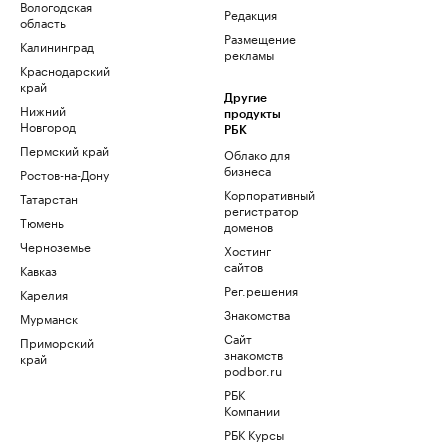
Вологодская
Редакция
область
Размещение
Калининград
рекламы
Краснодарский
край
Другие
Нижний
продукты
Новгород
РБК
Пермский край
Облако для
бизнеса
Ростов-на-Дону
Корпоративный
Татарстан
регистратор
Тюмень
доменов
Черноземье
Хостинг
сайтов
Кавказ
Рег.решения
Карелия
Знакомства
Мурманск
Сайт
Приморский
знакомств
край
podbor.ru
РБК
Компании
РБК Курсы