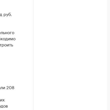
д руб.
ельного
бходимо
троить
али 208
ких
одов