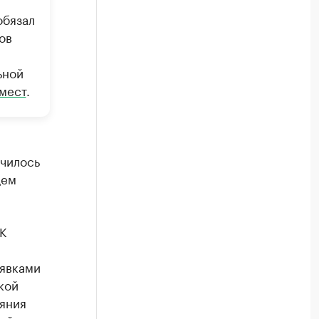
обязал
ов
ьной
 мест
.
чилось
щем
К
аявками
кой
яния