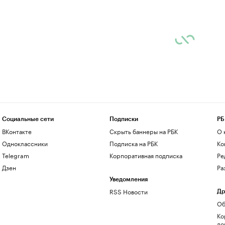
Социальные сети
Подписки
РБ
ВКонтакте
Скрыть баннеры на РБК
О 
Одноклассники
Подписка на РБК
Ко
Telegram
Корпоративная подписка
Ре
Дзен
Ра
Уведомления
RSS Новости
Др
Об
Ко
до