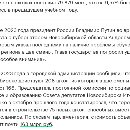
ест в школах составил 79 879 мест, что на 9,57% бол
ось в предыдущем учебном году.
ле 2023 года президент России Владимир Путин во в
ста с губернатором Новосибирской области Андреем
иковым
указал
последнему на наличие проблемы обуче
 региона в две смены. Глава государства попросил уд
 особое внимание».
 2023 года в городской администрации сообщили, что
бирске действуют 208 школ, из которых в две смены
ют 166. Председатель постоянной комиссии по социа
ке и образованию Совета депутатов Новосибирска Иг
нко в октябре прошлого года констатировал, что горо
тся в строительстве 75 новых школ, способных вмест
кольников. По словам парламентария, стоимость объе
ит почти
163 млрд руб
.