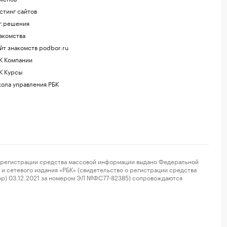
стинг сайтов
г.решения
акомства
йт знакомств podbor.ru
К Компании
К Курсы
ола управления РБК
регистрации средства массовой информации выдано Федеральной
и сетевого издания «РБК» (свидетельство о регистрации средства
ор) 03.12.2021 за номером ЭЛ №ФС77-82385) сопровождаются