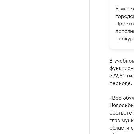
В мае 
городс
Просто
дополн
прокур
В учебном
функцион
372,61 ты
периоде.
«Все обу
Новосиби
соответст
глав мун
области с