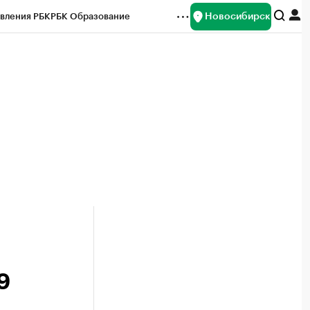
Новосибирск
вления РБК
РБК Образование
редитные рейтинги
Франшизы
Газета
ок наличной валюты
9