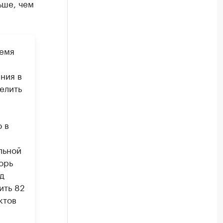
ьше, чем
ремя
ния в
елить
 в
льной
орь
д
ить 82
ктов