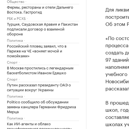
Общество
Фермы, рестораны и отели Дальнего
Для ликв
Востока. Гастрогид
построить
РБК и РСХБ
Об этом 
Турция, Саудовская Аравия и Пакистан
подписали договор о взаимной
обороне
«По сост
Политика
процесса
Российский пловец заявил, что в
Париже на ЧЕ «воняет мочой и
создать д
помойками»
97 здани
Спорт
наполняе
В Москве простились с легендарным
баскетболистом Иваном Едешко
учебного
Спорт
Новосибир
Путин рассказал президенту ОАЭ о
рассказал
ситуации вокруг Украины
Политика
В прошед
Politico сообщило об обсуждении
замены канцлера Германии Фридриха
школ, го
Мерца
составляе
Политика
школах уч
Как ИИ-агенты и облако
трансформируют промышленность: