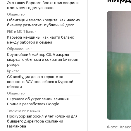
Экс-главу Popcorn Books приговорили
к четырем годам условно
Общество
Облигации вместо кредита: как малому
бизнесу разместить публичный долг
РБК и МСП Банк
Карьера женщины: как найти баланс
между работой и семьей
Образование
Крупнейший майнер США закрыл
квартал с убытком и сократил биткоин-
резерв
Крипто
СК возбудил дело о теракте на
военного ВСУ после боев в Курской
области
Общество
FT узнала об укреплении влияния
Брина в разработках Google
Технологии и медиа
Прокурор запросил 9 лет колонии для
бывшего директора компании
Газманова
Фото: Алекс