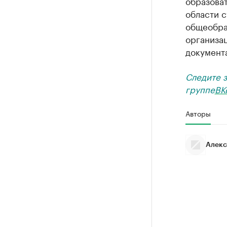
образова
области с
общеобра
организа
документ
Следите 
группе
ВК
Авторы
Алекс