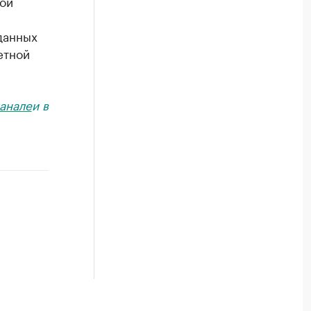
ой
данных
етной
анале
и в