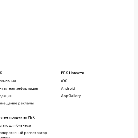
К
РБК Новости
компании
iOS
нтактная информация
Android
дакция
AppGallery
змещение рекламы
угие продукты РБК
лако для бизнеса
рпоративный регистратор
менов