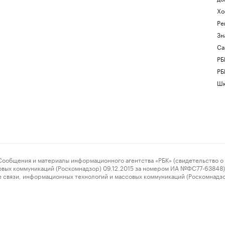
Хо
Ре
Зн
Са
РБ
РБ
Шк
ения и материалы информационного агентства «РБК» (свидетельство о 
овых коммуникаций (Роскомнадзор) 09.12.2015 за номером ИА №ФС77-63848) 
 связи, информационных технологий и массовых коммуникаций (Роскомнадз