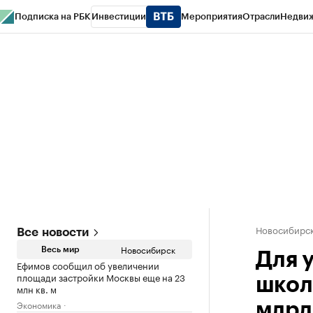
Подписка на РБК
Инвестиции
Мероприятия
Отрасли
Недви
РБК Курсы
РБК Life
Тренды
Визионеры
Национальные проекты
Горо
Спецпроекты СПб
Конференции СПб
Спецпроекты
Проверка конт
Новосибирс
Все новости
Новосибирск
Весь мир
Для 
Ефимов сообщил об увеличении
площади застройки Москвы еще на 23
школ
млн кв. м
Экономика
млрд