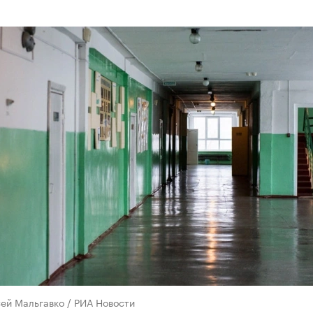
ей Мальгавко / РИА Новости