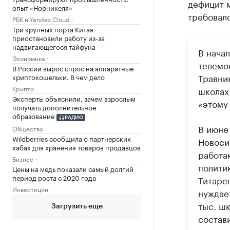
дефицит м
опыт «Норникеля»
требовал
РБК и Yandex Cloud
Три крупных порта Китая
приостановили работу из-за
надвигающегося тайфуна
В нача
Экономика
телемо
В России вырос спрос на аппаратные
Травн
криптокошельки. В чем дело
Крипто
школах
Эксперты объяснили, зачем взрослым
«этому
получать дополнительное
образование
РАДИО
В июне
Общество
Wildberries сообщила о партнерских
Новоси
хабах для хранения товаров продавцов
работа
Бизнес
полити
Цены на медь показали самый долгий
период роста с 2020 года
Титаре
Инвестиции
нуждае
тыс. ш
Загрузить еще
состав