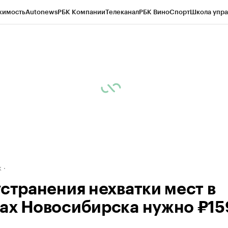
жимость
Autonews
РБК Компании
Телеканал
РБК Вино
Спорт
Школа упра
д
Стиль
Крипто
РБК Бизнес-среда
Дискуссионный клуб
Исследования
К
рагентов
Политика
Экономика
Бизнес
Технологии и медиа
Финансы
Рын
к
устранения нехватки мест в
ах Новосибирска нужно ₽15