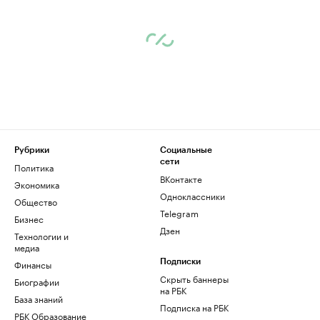
Рубрики
Социальные
сети
Политика
ВКонтакте
Экономика
Одноклассники
Общество
Telegram
Бизнес
Дзен
Технологии и
медиа
Финансы
Подписки
Скрыть баннеры
Биографии
на РБК
База знаний
Подписка на РБК
РБК Образование