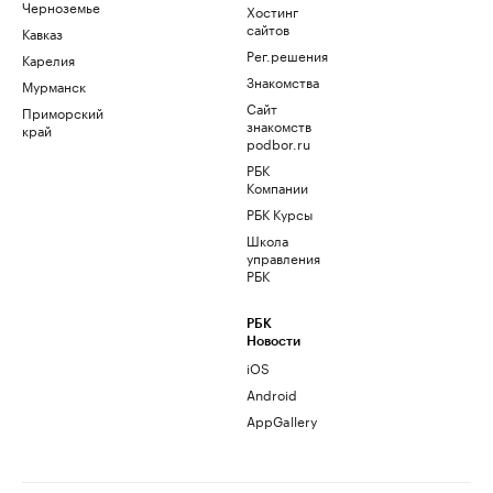
Черноземье
Хостинг
сайтов
Кавказ
Рег.решения
Карелия
Знакомства
Мурманск
Сайт
Приморский
знакомств
край
podbor.ru
РБК
Компании
РБК Курсы
Школа
управления
РБК
РБК
Новости
iOS
Android
AppGallery