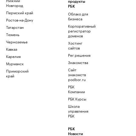
Нижний
продукты
Новгород
РБК
Пермский край
Облако для
бизнеса
Ростов-на-Дону
Корпоративный
Татарстан
регистратор
Тюмень
доменов
Черноземье
Хостинг
сайтов
Кавказ
Рег.решения
Карелия
Знакомства
Мурманск
Сайт
Приморский
знакомств
край
podbor.ru
РБК
Компании
РБК Курсы
Школа
управления
РБК
РБК
Новости