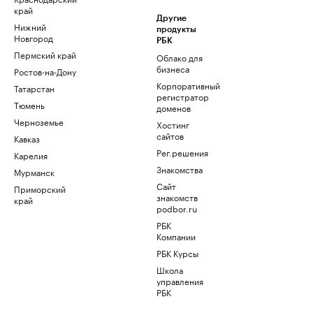
край
Другие
Нижний
продукты
Новгород
РБК
Пермский край
Облако для
бизнеса
Ростов-на-Дону
Корпоративный
Татарстан
регистратор
Тюмень
доменов
Черноземье
Хостинг
сайтов
Кавказ
Рег.решения
Карелия
Знакомства
Мурманск
Сайт
Приморский
знакомств
край
podbor.ru
РБК
Компании
РБК Курсы
Школа
управления
РБК