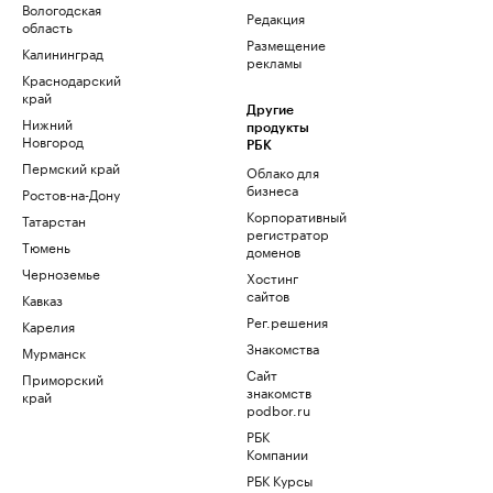
Вологодская
Редакция
область
Размещение
Калининград
рекламы
Краснодарский
край
Другие
Нижний
продукты
Новгород
РБК
Пермский край
Облако для
бизнеса
Ростов-на-Дону
Корпоративный
Татарстан
регистратор
Тюмень
доменов
Черноземье
Хостинг
сайтов
Кавказ
Рег.решения
Карелия
Знакомства
Мурманск
Сайт
Приморский
знакомств
край
podbor.ru
РБК
Компании
РБК Курсы