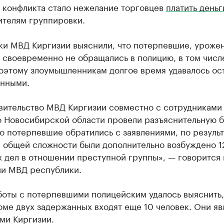
 конфликта стало нежелание торговцев
платить деньг
ителям группировки.
ки МВД Киргизии выяснили, что потерпевшие, уроже
 своевременно не обращались в полицию, в том числе
Поэтому злоумышленникам долгое время удавалось ос
анными.
вительство МВД Киргизии совместно с сотрудниками
о Новосибирской области провели разъяснительную б
о потерпевшие обратились с заявлениями, по резуль
в общей сложности были дополнительно возбуждено 1
 дел в отношении преступной группы», — говорится 
и МВД республики.
оты с потерпевшими полицейским удалось выяснить, 
оме двух задержанных входят еще 10 человек. Они я
ми Киргизии.