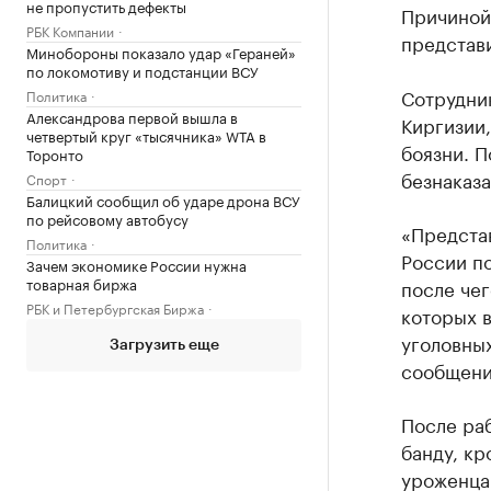
не пропустить дефекты
Причиной
РБК Компании
представ
Минобороны показало удар «Гераней»
по локомотиву и подстанции ВСУ
Сотрудни
Политика
Александрова первой вышла в
Киргизии,
четвертый круг «тысячника» WTA в
боязни. 
Торонто
безнаказ
Спорт
Балицкий сообщил об ударе дрона ВСУ
по рейсовому автобусу
«Предста
Политика
России п
Зачем экономике России нужна
товарная биржа
после чег
РБК и Петербургская Биржа
которых 
уголовных
Загрузить еще
сообщени
После раб
банду, кр
уроженца