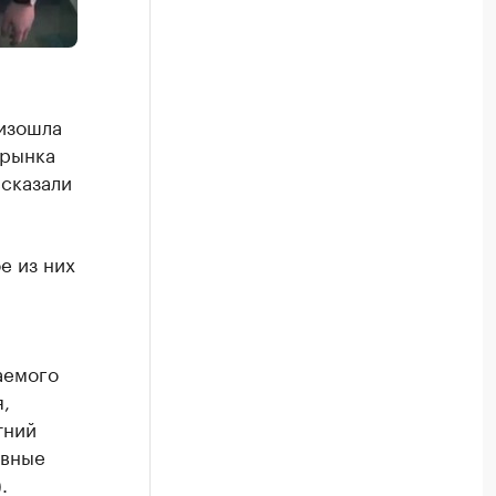
изошла
 рынка
ссказали
е из них
аемого
,
тний
овные
.