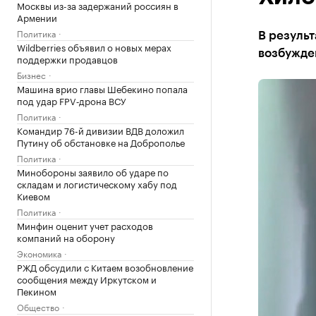
Москвы из-за задержаний россиян в
Армении
Политика
В результ
Wildberries объявил о новых мерах
возбужден
поддержки продавцов
Бизнес
Машина врио главы Шебекино попала
под удар FPV‑дрона ВСУ
Политика
Командир 76-й дивизии ВДВ доложил
Путину об обстановке на Доброполье
Политика
Минобороны заявило об ударе по
складам и логистическому хабу под
Киевом
Политика
Минфин оценит учет расходов
компаний на оборону
Экономика
РЖД обсудили с Китаем возобновление
сообщения между Иркутском и
Пекином
Общество