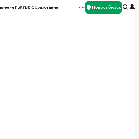
Новосибирск
вления РБК
РБК Образование
редитные рейтинги
Франшизы
Газета
ок наличной валюты