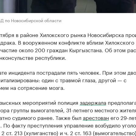
ВД по Новосибирской области
ктября в районе Хилокского рынка Новосибирска про
 драка. В вооруженном конфликте вблизи Хилокского
частие около 200 граждан Кыргызстана. Об этом ра
нконсульстве республики.
ате инцидента пострадали пять человек. При этом дво
итализированы: один с травмой глаза, другой — с
ием на сотрясение мозга.
озыскных мероприятий полиция
задержала
предполаг
ора группы вымогателей, 31-летнего местного жителя
атно судимого ранее. Также был
арестован
его 29-ле
. По факту преступления управление возбудило угол
 2 ст. 213 (хулиганство) и ч. 2 ст. 163 (вымогательство)