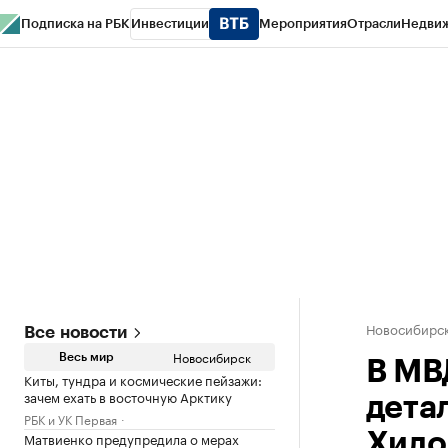
Подписка на РБК
Инвестиции
Мероприятия
Отрасли
Недви
РБК Курсы
РБК Life
Тренды
Визионеры
Национальные проекты
Горо
Спецпроекты СПб
Конференции СПб
Спецпроекты
Проверка конт
Новосибирс
Все новости
Новосибирск
Весь мир
В МВ
Киты, тундра и космические пейзажи:
зачем ехать в восточную Арктику
дета
РБК и УК Первая
Матвиенко предупредила о мерах
Хило