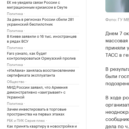
ЕК не увидела связи России с
миграционным кризисом в Сеуте
Политика
За день в регионах России сбили 281
Фото: ГУ М
украинский беспилотник
Политика
Днем 7 о
В Киеве заявили о 16 тыс. иностранцев
массовая
в рядах ВСУ
приняли у
Политика
Fars узнало, как будет
ТАСС в ге
контролироваться Ормузский пролив
Политика
В результ
«ИжАвиа» занялась восстановлением
сертификата эксплуатанта
были госп
Общество
подозрен
МИД России заявил, что Армения
демонстративно «заигрывает» с
В ходе р
Украиной
Политика
организат
Зачем инвестировать в торговые
неоднокр
пространства на первых этажах
сообщник
РБК и ПИК Серия плюс
дела по ч.
Как принять квартиру в новостройке и