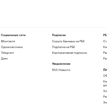
Социальные сети
Подписки
РБ
ВКонтакте
Скрыть баннеры на РБК
О 
Одноклассники
Подписка на РБК
Ко
Telegram
Корпоративная подписка
Ре
Дзен
Ра
Уведомления
RSS Новости
Др
Об
Ко
до
Хо
Ре
Зн