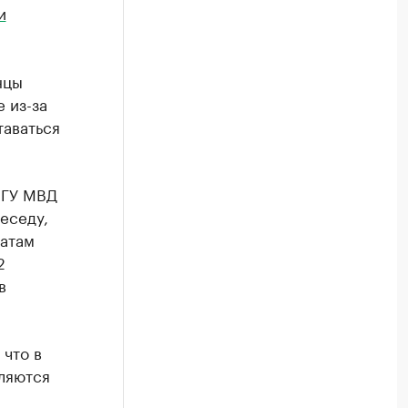
и
нцы
 из-за
таваться
 ГУ МВД
еседу,
татам
2
в
что в
вляются