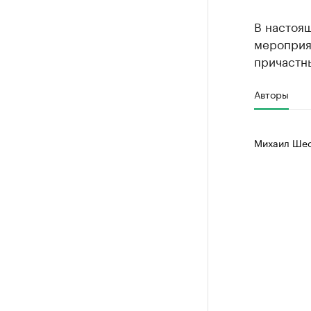
В настоя
мероприя
причастны
Авторы
Михаил Шес