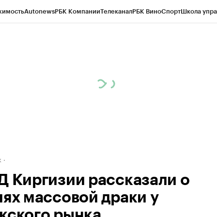
жимость
Autonews
РБК Компании
Телеканал
РБК Вино
Спорт
Школа упра
д
Стиль
Крипто
РБК Бизнес-среда
Дискуссионный клуб
Исследования
К
рагентов
Политика
Экономика
Бизнес
Технологии и медиа
Финансы
Рын
к
Д Киргизии рассказали о
лях массовой драки у
кского рынка