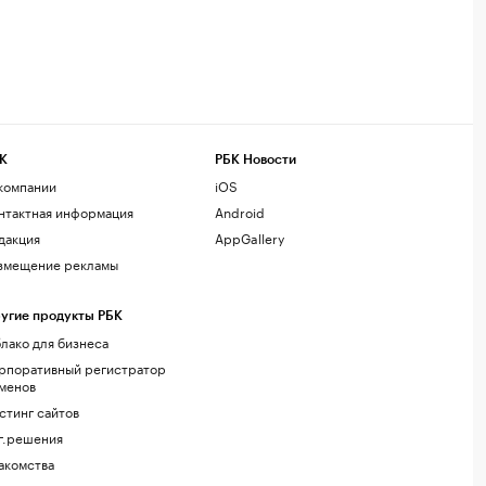
К
РБК Новости
компании
iOS
нтактная информация
Android
дакция
AppGallery
змещение рекламы
угие продукты РБК
лако для бизнеса
рпоративный регистратор
менов
стинг сайтов
г.решения
акомства